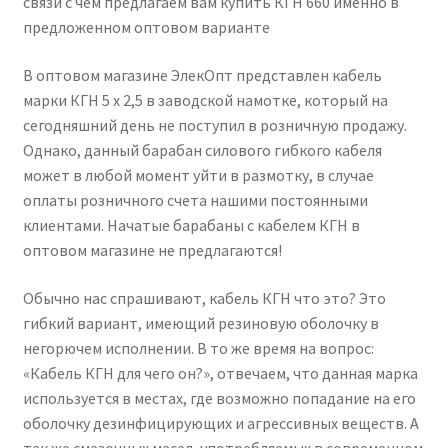
связи с чем предлагаем вам купить КГН 660 именно в
предложенном оптовом варианте
В оптовом магазине ЭлекОпт представлен кабель
марки КГН 5 х 2,5 в заводской намотке, который на
сегодняшний день не поступил в розничную продажу.
Однако, данный барабан силового гибкого кабеля
может в любой момент уйти в размотку, в случае
оплаты розничного счета нашими постоянными
клиентами. Начатые барабаны с кабелем КГН в
оптовом магазине не предлагаются!
Обычно нас спрашивают, кабель КГН что это? Это
гибкий вариант, имеющий резиновую оболочку в
негорючем исполнении. В то же время на вопрос:
«Кабель КГН для чего он?», отвечаем, что данная марка
используется в местах, где возможно попадание на его
оболочку дезинфицирующих и агрессивных веществ. А
так же смазочных масел, употребляемых в современном