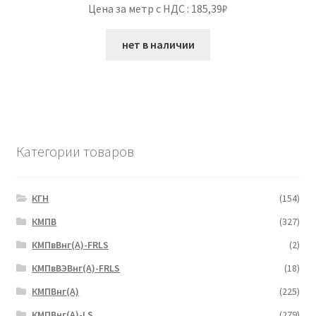
Цена за метр с НДС : 185,39₽
нет в наличии
Категории товаров
КГН
(154)
КМПВ
(327)
КМПвВнг(А)-FRLS
(2)
КМПвВЭВнг(А)-FRLS
(18)
КМПВнг(А)
(225)
КМПВнг(А)-LS
(279)