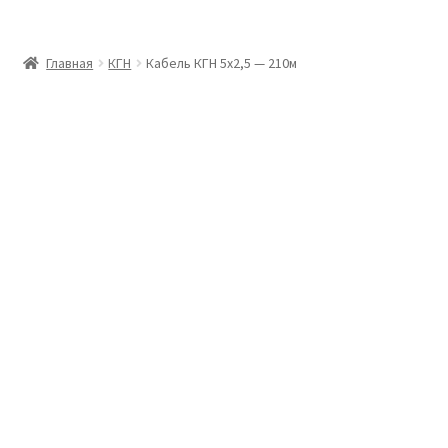
Главная
Главная
КГН
Кабель КГН 5х2,5 — 210м
Доставка и оплата
Контакты
Розница
Заказать отмотку