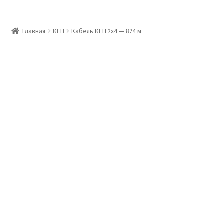
Главная
Главная
КГН
Кабель КГН 2х4 — 824 м
Доставка и оплата
Контакты
Розница
Заказать отмотку