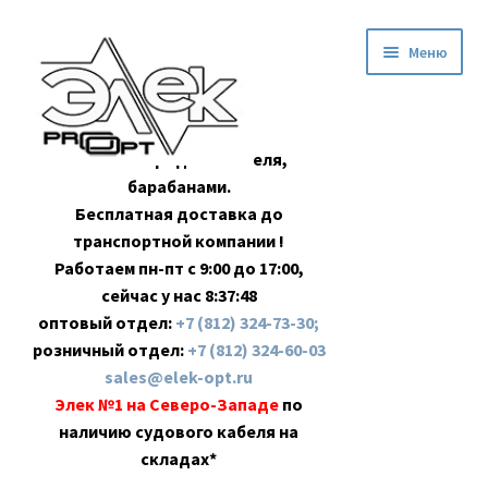
Перейти
Перейти
Меню
к
к
навигации
содержимому
Оптовая продажа кабеля,
барабанами.
Бесплатная доставка до
транспортной компании !
Работаем пн-пт с 9:00 до 17:00,
сейчас у нас
8:37:49
оптовый отдел:
+7 (812) 324-73-30;
розничный отдел:
+7 (812) 324-60-03
sales@elek-opt.ru
Элек №1 на Северо-Западе
по
наличию судового кабеля на
складах*