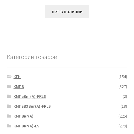
нет в наличии
Категории товаров
КГН
(154)
КМПВ
(327)
КМПвВнг(А)-FRLS
(2)
КМПвВЭВнг(А)-FRLS
(18)
КМПВнг(А)
(225)
КМПВнг(А)-LS
(279)