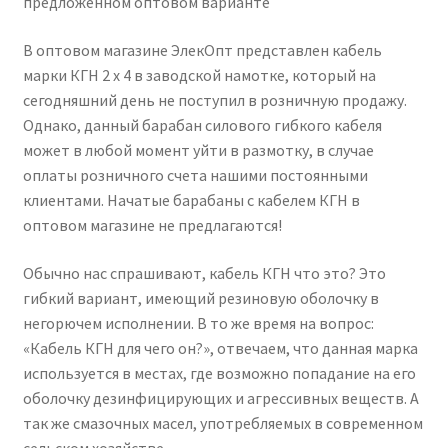
предложенном оптовом варианте
В оптовом магазине ЭлекОпт представлен кабель
марки КГН 2 х 4 в заводской намотке, который на
сегодняшний день не поступил в розничную продажу.
Однако, данный барабан силового гибкого кабеля
может в любой момент уйти в размотку, в случае
оплаты розничного счета нашими постоянными
клиентами. Начатые барабаны с кабелем КГН в
оптовом магазине не предлагаются!
Обычно нас спрашивают, кабель КГН что это? Это
гибкий вариант, имеющий резиновую оболочку в
негорючем исполнении. В то же время на вопрос:
«Кабель КГН для чего он?», отвечаем, что данная марка
используется в местах, где возможно попадание на его
оболочку дезинфицирующих и агрессивных веществ. А
так же смазочных масел, употребляемых в современном
сельском хозяйстве