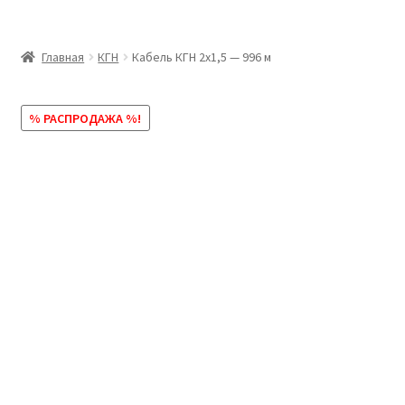
Главная
Главная
КГН
Кабель КГН 2х1,5 — 996 м
Доставка и оплата
% РАСПРОДАЖА %!
Контакты
Розница
Заказать отмотку