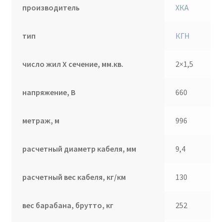
производитель
ХКА
тип
КГН
число жил Х сечение, мм.кв.
2×1,5
напряжение, В
660
метраж, м
996
расчетный диаметр кабеля, мм
9,4
расчетный вес кабеля, кг/км
130
вес барабана, брутто, кг
252