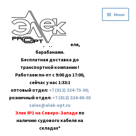
Перейти
Перейти
Меню
к
к
навигации
содержимому
Оптовая продажа кабеля,
барабанами.
Бесплатная доставка до
транспортной компании !
Работаем пн-пт с 9:00 до 17:00,
сейчас у нас
1:33:2
оптовый отдел:
+7 (812) 324-73-30;
розничный отдел:
+7 (812) 324-60-03
sales@elek-opt.ru
Элек №1 на Северо-Западе
по
наличию судового кабеля на
складах*