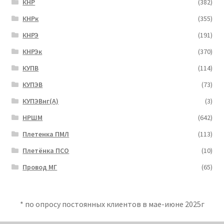
КНР
(382)
КНРк
(355)
КНРЭ
(191)
КНРЭк
(370)
КУПВ
(114)
КУПЭВ
(73)
КУПЭВнг(А)
(3)
НРШМ
(642)
Плетенка ПМЛ
(113)
Плетёнка ПСО
(10)
Провод МГ
(65)
* по опросу постоянных клиентов в мае-июне 2025г