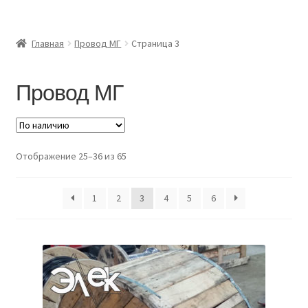
Главная
Главная
Провод МГ
Страница 3
Доставка и оплата
Провод МГ
Контакты
Розница
Отображение 25–36 из 65
Заказать отмотку
1
2
3
4
5
6