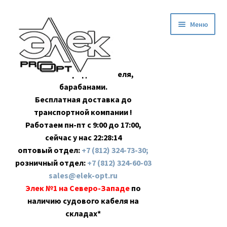
Перейти
Перейти
Меню
к
к
навигации
содержимому
Оптовая продажа кабеля,
барабанами.
Бесплатная доставка до
транспортной компании !
Работаем пн-пт с 9:00 до 17:00,
сейчас у нас
22:28:15
оптовый отдел:
+7 (812) 324-73-30;
розничный отдел:
+7 (812) 324-60-03
sales@elek-opt.ru
Элек №1 на Северо-Западе
по
наличию судового кабеля на
складах*