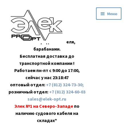
Перейти
Перейти
Меню
к
к
навигации
содержимому
Оптовая продажа кабеля,
барабанами.
Бесплатная доставка до
транспортной компании !
Работаем пн-пт с 9:00 до 17:00,
сейчас у нас
23:18:47
оптовый отдел:
+7 (812) 324-73-30;
розничный отдел:
+7 (812) 324-60-03
sales@elek-opt.ru
Элек №1 на Северо-Западе
по
наличию судового кабеля на
складах*