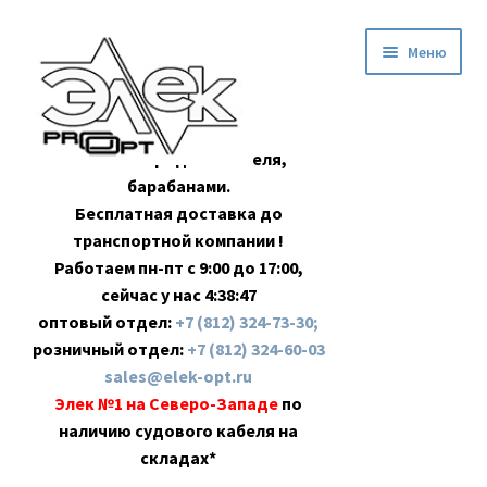
Перейти
Перейти
Меню
к
к
навигации
содержимому
Оптовая продажа кабеля,
барабанами.
Бесплатная доставка до
транспортной компании !
Работаем пн-пт с 9:00 до 17:00,
сейчас у нас
4:38:48
оптовый отдел:
+7 (812) 324-73-30;
розничный отдел:
+7 (812) 324-60-03
sales@elek-opt.ru
Элек №1 на Северо-Западе
по
наличию судового кабеля на
складах*