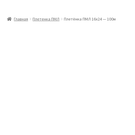
Главная
Главная
Плетенка ПМЛ
Плетёнка ПМЛ 16х24 — 100м
Доставка и оплата
Контакты
Розница
Заказать отмотку