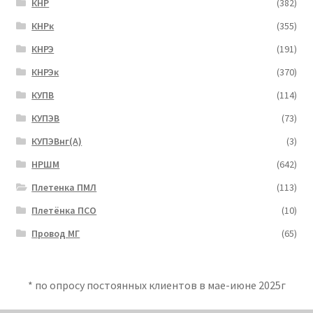
КНР
(382)
КНРк
(355)
КНРЭ
(191)
КНРЭк
(370)
КУПВ
(114)
КУПЭВ
(73)
КУПЭВнг(А)
(3)
НРШМ
(642)
Плетенка ПМЛ
(113)
Плетёнка ПСО
(10)
Провод МГ
(65)
* по опросу постоянных клиентов в мае-июне 2025г