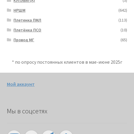
КУПЭВнг(А)
(3)
НРШМ
(642)
Плетенка ПМЛ
(113)
Плетёнка ПСО
(10)
Провод МГ
(65)
* по опросу постоянных клиентов в мае-июне 2025г
Мой аккаунт
Мы в соцсетях