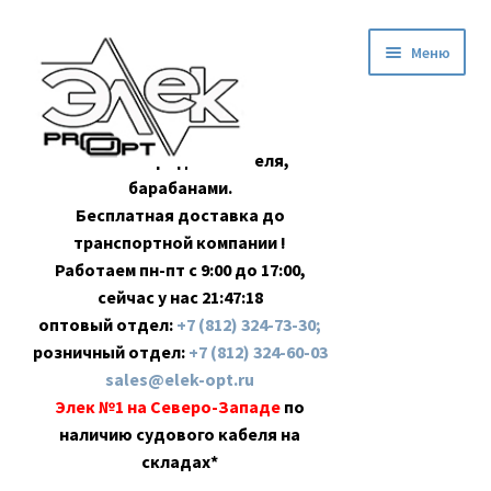
Перейти
Перейти
Меню
к
к
навигации
содержимому
Оптовая продажа кабеля,
барабанами.
Бесплатная доставка до
транспортной компании !
Работаем пн-пт с 9:00 до 17:00,
сейчас у нас
21:47:19
оптовый отдел:
+7 (812) 324-73-30;
розничный отдел:
+7 (812) 324-60-03
sales@elek-opt.ru
Элек №1 на Северо-Западе
по
наличию судового кабеля на
складах*