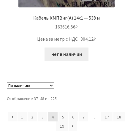
Кабель КМПВнг(А) 14х1 — 538 м
163616,56
₽
Цена за метр с НДС : 304,12₽
нет в наличии
Отображение 37–48 из 225
1
2
3
4
5
6
7
…
17
18
19