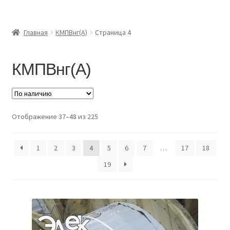
Главная
Главная
КМПВнг(А)
Страница 4
Доставка и оплата
КМПВнг(А)
Контакты
Розница
Отображение 37–48 из 225
Заказать отмотку
1
2
3
4
5
6
7
…
17
18
19