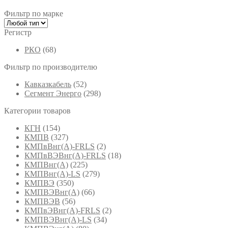
Фильтр по марке
Регистр
РКО
(68)
Фильтр по производителю
Кавказкабель
(52)
Сегмент Энерго
(298)
Категории товаров
КГН
(154)
КМПВ
(327)
КМПвВнг(А)-FRLS
(2)
КМПвВЭВнг(А)-FRLS
(18)
КМПВнг(А)
(225)
КМПВнг(А)-LS
(279)
КМПВЭ
(350)
КМПВЭBнг(А)
(66)
КМПВЭВ
(56)
КМПвЭВнг(А)-FRLS
(2)
КМПВЭВнг(А)-LS
(34)