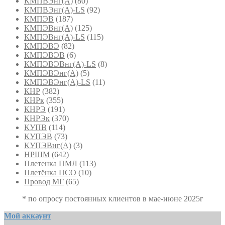
КМПВЭнг(А)
(80)
КМПВЭнг(А)-LS
(92)
КМПЭВ
(187)
КМПЭВнг(А)
(125)
КМПЭВнг(А)-LS
(115)
КМПЭВЭ
(82)
КМПЭВЭВ
(6)
КМПЭВЭВнг(А)-LS
(8)
КМПЭВЭнг(А)
(5)
КМПЭВЭнг(А)-LS
(11)
КНР
(382)
КНРк
(355)
КНРЭ
(191)
КНРЭк
(370)
КУПВ
(114)
КУПЭВ
(73)
КУПЭВнг(А)
(3)
НРШМ
(642)
Плетенка ПМЛ
(113)
Плетёнка ПСО
(10)
Провод МГ
(65)
* по опросу постоянных клиентов в мае-июне 2025г
Мой аккаунт