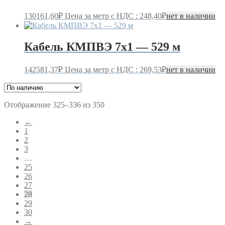
130161,60
₽
Цена за метр с НДС : 248,40₽
нет в наличии
Кабель КМПВЭ 7х1 — 529 м
142581,37
₽
Цена за метр с НДС : 269,53₽
нет в наличии
Отображение 325–336 из 350
←
1
2
3
…
25
26
27
28
29
30
→