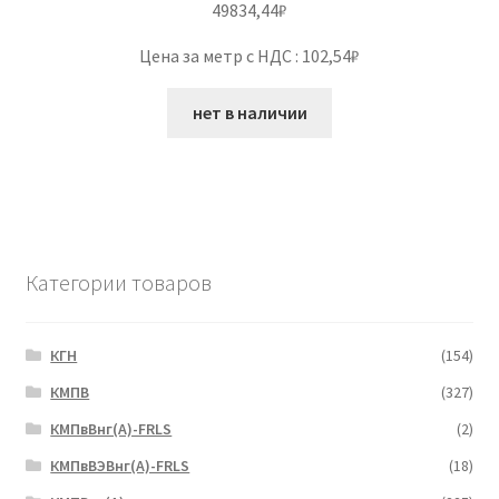
49834,44
₽
Цена за метр с НДС : 102,54₽
нет в наличии
Категории товаров
КГН
(154)
КМПВ
(327)
КМПвВнг(А)-FRLS
(2)
КМПвВЭВнг(А)-FRLS
(18)