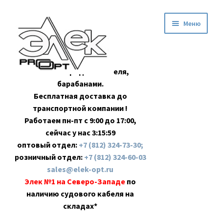
Перейти
Перейти
Меню
к
к
навигации
содержимому
Оптовая продажа кабеля,
барабанами.
Бесплатная доставка до
транспортной компании !
Работаем пн-пт с 9:00 до 17:00,
сейчас у нас
3:15:59
оптовый отдел:
+7 (812) 324-73-30;
розничный отдел:
+7 (812) 324-60-03
sales@elek-opt.ru
Элек №1 на Северо-Западе
по
наличию судового кабеля на
складах*