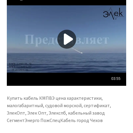
Купить кабель КМПВЭ цена характеристики,
малогабаритный, судовой морской, сертификат,
ЭлекОпт, Элек Опт, Элекспб, кабельный завод
СегментЭнерго ПожСпецКабель город Чехов