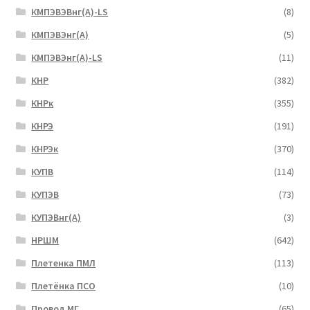
КМПЭВЭВнг(А)-LS
(8)
КМПЭВЭнг(А)
(5)
КМПЭВЭнг(А)-LS
(11)
КНР
(382)
КНРк
(355)
КНРЭ
(191)
КНРЭк
(370)
КУПВ
(114)
КУПЭВ
(73)
КУПЭВнг(А)
(3)
НРШМ
(642)
Плетенка ПМЛ
(113)
Плетёнка ПСО
(10)
Провод МГ
(65)