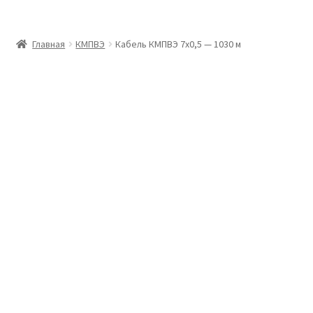
Главная
Главная
КМПВЭ
Кабель КМПВЭ 7х0,5 — 1030 м
Доставка и оплата
Контакты
Розница
Заказать отмотку