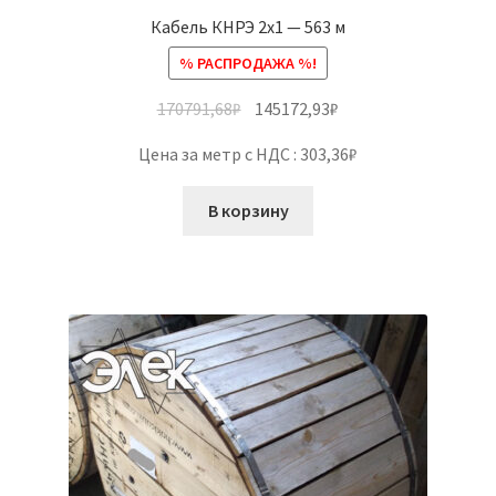
Кабель КНРЭ 2х1 — 563 м
% РАСПРОДАЖА %!
170791,68
₽
145172,93
₽
Цена за метр с НДС : 303,36₽
В корзину