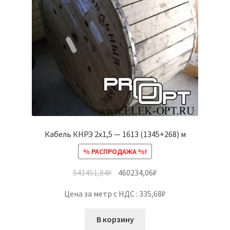
Кабель КНРЭ 2х1,5 — 1613 (1345+268) м
% РАСПРОДАЖА %!
541451,84
₽
460234,06
₽
Цена за метр с НДС : 335,68₽
В корзину