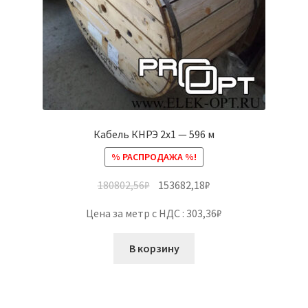
Кабель КНРЭ 2х1 — 596 м
% РАСПРОДАЖА %!
180802,56
₽
153682,18
₽
Цена за метр с НДС : 303,36₽
В корзину