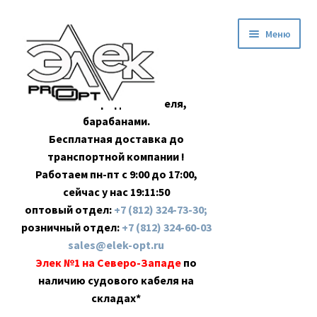
Перейти
Перейти
Меню
к
к
навигации
содержимому
Оптовая продажа кабеля,
барабанами.
Бесплатная доставка до
транспортной компании !
Работаем пн-пт с 9:00 до 17:00,
сейчас у нас
19:11:51
оптовый отдел:
+7 (812) 324-73-30;
розничный отдел:
+7 (812) 324-60-03
sales@elek-opt.ru
Элек №1 на Северо-Западе
по
наличию судового кабеля на
складах*