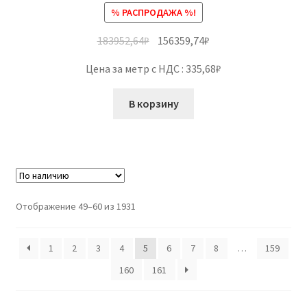
% РАСПРОДАЖА %!
183952,64
₽
156359,74
₽
Цена за метр с НДС : 335,68₽
В корзину
Отображение 49–60 из 1931
1
2
3
4
5
6
7
8
…
159
160
161