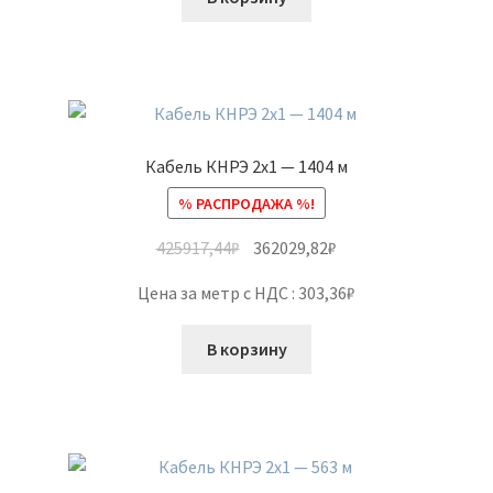
Кабель КНРЭ 2х1 — 1404 м
% РАСПРОДАЖА %!
425917,44
₽
362029,82
₽
Цена за метр с НДС : 303,36₽
В корзину