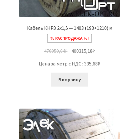
Кабель КНРЭ 2х1,5 — 1403 (193+1210) м
% РАСПРОДАЖА %!
470959,04
₽
400315,18
₽
Цена за метр с НДС : 335,68₽
В корзину