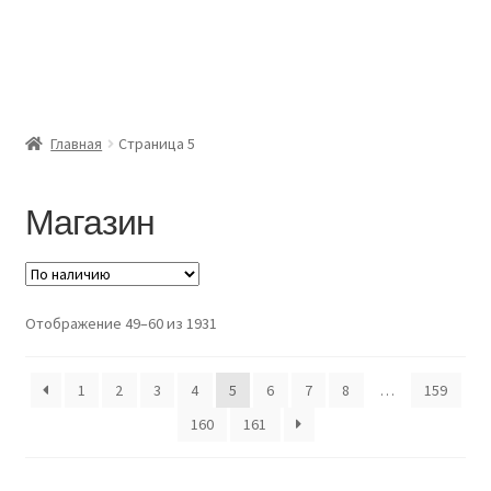
Главная
Доставка и оплата
Главная
Страница 5
Контакты
Розница
Магазин
Заказать отмотку
Отображение 49–60 из 1931
1
2
3
4
5
6
7
8
…
159
160
161