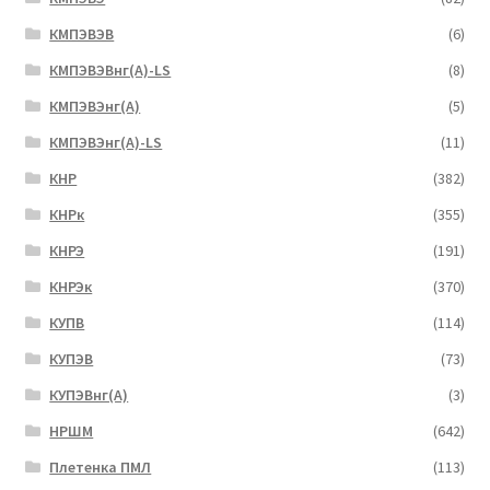
КМПЭВЭВ
(6)
КМПЭВЭВнг(А)-LS
(8)
КМПЭВЭнг(А)
(5)
КМПЭВЭнг(А)-LS
(11)
КНР
(382)
КНРк
(355)
КНРЭ
(191)
КНРЭк
(370)
КУПВ
(114)
КУПЭВ
(73)
КУПЭВнг(А)
(3)
НРШМ
(642)
Плетенка ПМЛ
(113)