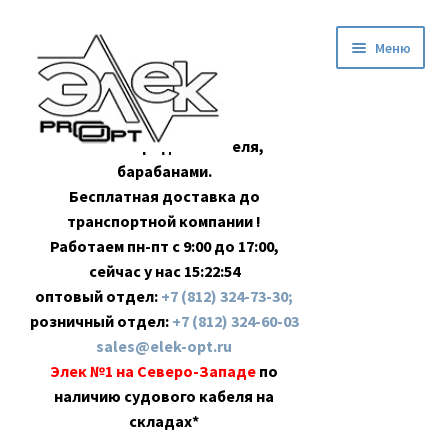
Перейти
Перейти
Меню
к
к
навигации
содержимому
Оптовая продажа кабеля,
барабанами.
Бесплатная доставка до
транспортной компании !
Работаем пн-пт с 9:00 до 17:00,
сейчас у нас
15:22:55
оптовый отдел:
+7 (812) 324-73-30;
розничный отдел:
+7 (812) 324-60-03
sales@elek-opt.ru
Элек №1 на Северо-Западе
по
наличию судового кабеля на
складах*