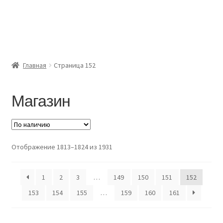
Главная
Доставка и оплата
Главная
Страница 152
Контакты
Розница
Магазин
Заказать отмотку
Отображение 1813–1824 из 1931
1
2
3
…
149
150
151
152
153
154
155
…
159
160
161