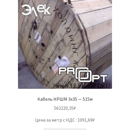
Кабель НРШМ 3х35 — 515м
562220,35
₽
Цена за метр с НДС : 1091,69₽