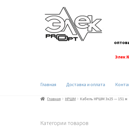
Перейти
Перейти
к
к
навигации
содержимому
оптов
Элек 
Главная
Доставка и оплата
Конта
Главная
НРШМ
Кабель НРШМ 3х25 — 151 м
Категории товаров