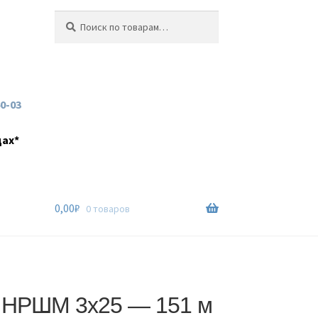
Искать:
Поиск
60-03
дах*
0,00
₽
0 товаров
 НРШМ 3х25 — 151 м