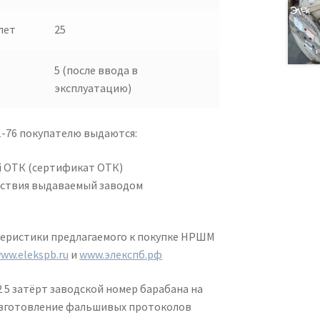
лет
25
5 (после ввода в
эксплуатацию)
-76 покупателю выдаются:
 ОТК (сертификат ОТК)
ствия выдаваемый заводом
теристики предлагаемого к покупке НРШМ
ww.elekspb.ru
и
www.элекспб.рф
 5 затёрт заводской номер барабана на
 изготовление фальшивых протоколов