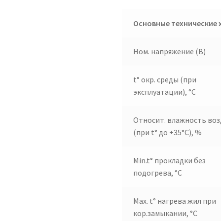
Основные технические 
Ном. напряжение (В)
t° окр. среды (при
эксплуатации), °C
Относит. влажность воз
(при t° до +35°C), %
Min.t° прокладки без
подогрева, °C
Max. t° нагрева жил при
кор.замыкании, °C