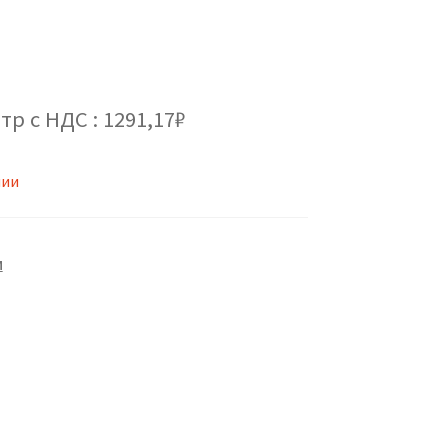
тр с НДС : 1291,17₽
чии
М