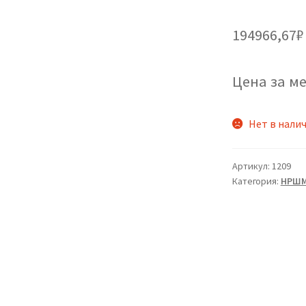
194966,67
₽
Цена за ме
Нет в нали
Артикул:
1209
Категория:
НРШ