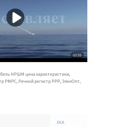
абель НРШМ цена характеристики,
р РМРС, Речной регистр РРР, ЭлекОпт,
ХКА