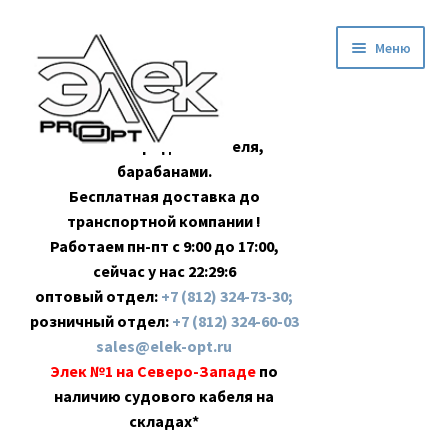
Перейти
Перейти
Меню
к
к
навигации
содержимому
Оптовая продажа кабеля,
барабанами.
Бесплатная доставка до
транспортной компании !
Работаем пн-пт с 9:00 до 17:00,
сейчас у нас
22:29:6
оптовый отдел:
+7 (812) 324-73-30;
розничный отдел:
+7 (812) 324-60-03
sales@elek-opt.ru
Элек №1 на Северо-Западе
по
наличию судового кабеля на
складах*