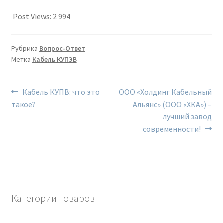
Post Views:
2 994
Рубрика
Вопрос-Ответ
Метка
Кабель КУПЭВ
Навигация
Предыдущий:
Следующий:
Кабель КУПВ: что это
ООО «Холдинг Кабельный
такое?
Альянс» (ООО «ХКА») –
по
лучший завод
записям
современности!
Категории товаров