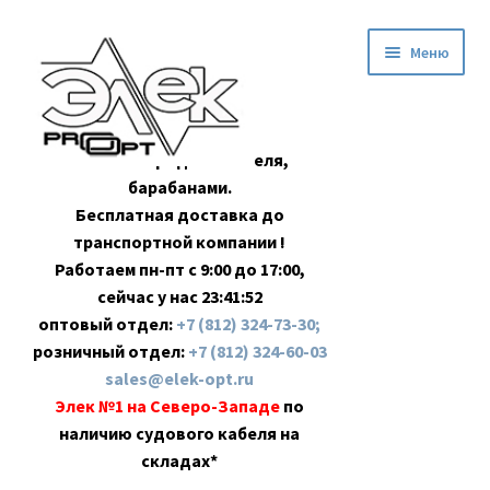
Перейти
Перейти
Меню
к
к
навигации
содержимому
Оптовая продажа кабеля,
барабанами.
Бесплатная доставка до
транспортной компании !
Работаем пн-пт с 9:00 до 17:00,
сейчас у нас
23:41:52
оптовый отдел:
+7 (812) 324-73-30;
розничный отдел:
+7 (812) 324-60-03
sales@elek-opt.ru
Элек №1 на Северо-Западе
по
наличию судового кабеля на
складах*