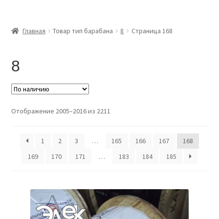
Главная
Главная
Товар тип барабана
8
Страница 168
Доставка и оплата
8
Контакты
Розница
Отображение 2005–2016 из 2211
Заказать отмотку
1
2
3
…
165
166
167
168
169
170
171
…
183
184
185