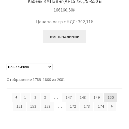
Кабель КМПЭВнг(А)-LS 7х0,75 -550 м
166160,50
₽
Цена за метр с НДС : 302,11₽
нет в наличии
Отображение 1789–1800 из 2081
1
2
3
…
147
148
149
150
151
152
153
…
172
173
174