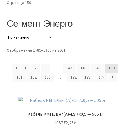
Страница 150
Доставка и оплата
Контакты
Сегмент Энерго
Розница
Заказать отмотку
Отображение 1789–1800 из 2081
1
2
3
…
147
148
149
150
151
152
153
…
172
173
174
Кабель КМПЭВнг(А)-LS 7х0,5 — 505 м
105772,25
₽