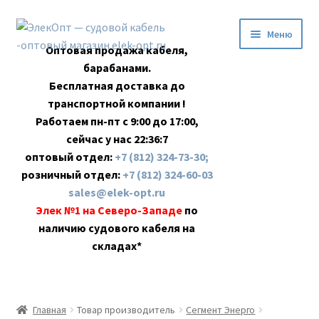
Перейти
Перейти
Меню
к
к
Оптовая продажа кабеля,
навигации
содержимому
барабанами.
Бесплатная доставка до
транспортной компании !
Работаем пн-пт с 9:00 до 17:00,
сейчас у нас
22:36:7
оптовый отдел:
+7 (812) 324-73-30;
розничный отдел:
+7 (812) 324-60-03
sales@elek-opt.ru
Элек №1 на Северо-Западе
по
наличию судового кабеля на
складах*
Главная
Главная
Товар производитель
Сегмент Энерго