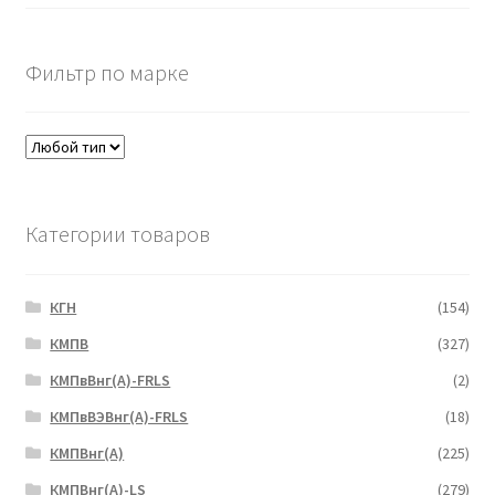
Фильтр по марке
Категории товаров
КГН
(154)
КМПВ
(327)
КМПвВнг(А)-FRLS
(2)
КМПвВЭВнг(А)-FRLS
(18)
КМПВнг(А)
(225)
КМПВнг(А)-LS
(279)