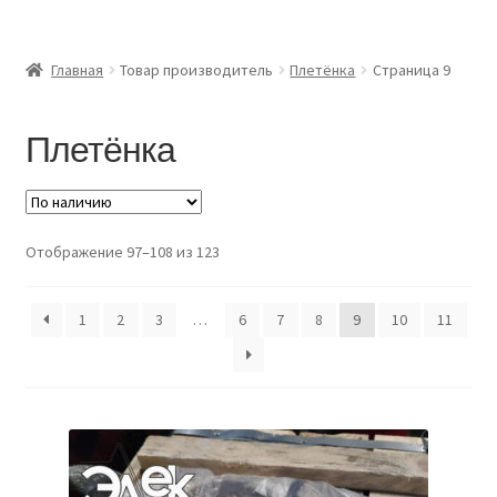
Главная
Главная
Товар производитель
Плетёнка
Страница 9
Доставка и оплата
Плетёнка
Контакты
Розница
Отображение 97–108 из 123
Заказать отмотку
1
2
3
…
6
7
8
9
10
11