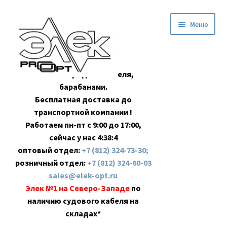
Перейти
Перейти
Меню
к
к
навигации
содержимому
Оптовая продажа кабеля,
барабанами.
Бесплатная доставка до
транспортной компании !
Работаем пн-пт с 9:00 до 17:00,
сейчас у нас
4:38:5
оптовый отдел:
+7 (812) 324-73-30;
розничный отдел:
+7 (812) 324-60-03
sales@elek-opt.ru
Элек №1 на Северо-Западе
по
наличию судового кабеля на
складах*