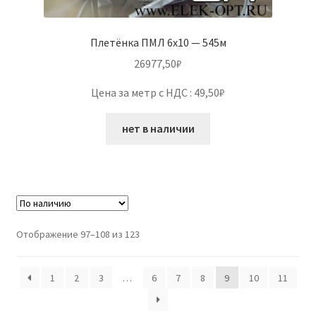
Плетёнка ПМЛ 6х10 — 545м
26977,50
₽
Цена за метр с НДС : 49,50₽
нет в наличии
Отображение 97–108 из 123
1
2
3
…
6
7
8
9
10
11