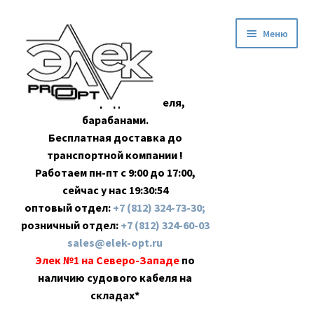
Перейти
Перейти
Меню
к
к
навигации
содержимому
Оптовая продажа кабеля,
барабанами.
Бесплатная доставка до
транспортной компании !
Работаем пн-пт с 9:00 до 17:00,
сейчас у нас
19:30:54
оптовый отдел:
+7 (812) 324-73-30;
розничный отдел:
+7 (812) 324-60-03
sales@elek-opt.ru
Элек №1 на Северо-Западе
по
наличию судового кабеля на
складах*