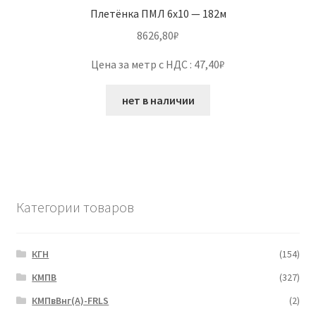
Плетёнка ПМЛ 6х10 — 182м
8626,80
₽
Цена за метр с НДС : 47,40₽
нет в наличии
Категории товаров
КГН
(154)
КМПВ
(327)
КМПвВнг(А)-FRLS
(2)