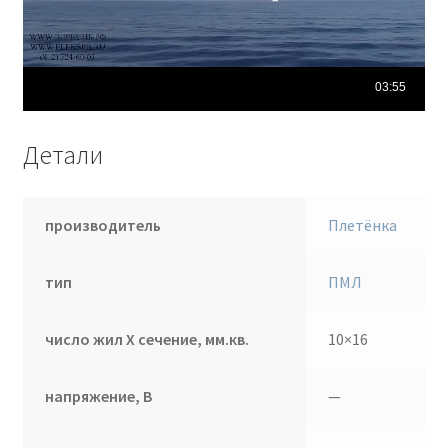
Детали
производитель
Плетёнка
тип
ПМЛ
число жил Х сечение, мм.кв.
10×16
напряжение, В
—