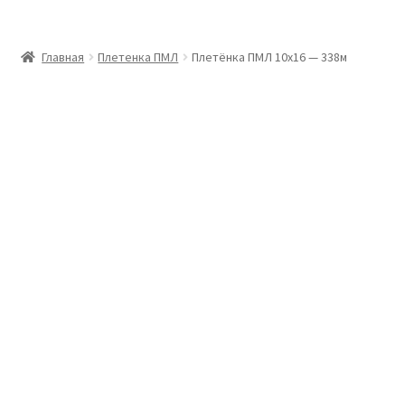
Главная
Главная
Плетенка ПМЛ
Плетёнка ПМЛ 10х16 — 338м
Доставка и оплата
Контакты
Розница
Заказать отмотку