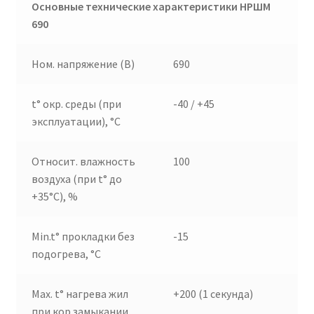
Основные технические характеристики НРШМ
690
Ном. напряжение (В)
690
t° окр. среды (при
-40 / +45
эксплуатации), °C
Относит. влажность
100
воздуха (при t° до
+35°C), %
Min.t° прокладки без
-15
подогрева, °C
Max. t° нагрева жил
+200 (1 секунда)
при кор.замыкании,