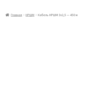
Главная
Главная
НРШМ
Кабель НРШМ 3х2,5 — 450 м
Доставка и оплата
Контакты
Розница
Заказать отмотку