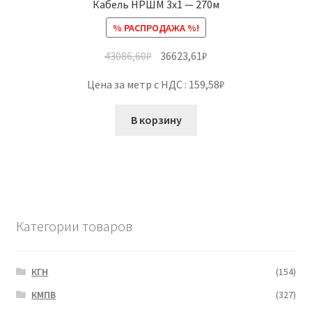
Кабель НРШМ 3х1 — 270м
% РАСПРОДАЖА %!
43086,60
₽
36623,61
₽
Цена за метр с НДС : 159,58₽
В корзину
Категории товаров
КГН
(154)
КМПВ
(327)