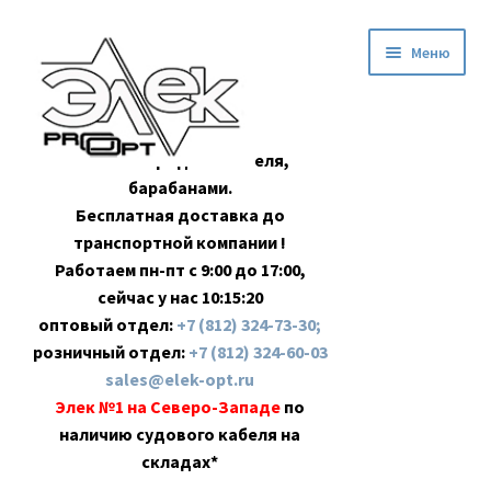
Перейти
Перейти
Меню
к
к
навигации
содержимому
Оптовая продажа кабеля,
барабанами.
Бесплатная доставка до
транспортной компании !
Работаем пн-пт с 9:00 до 17:00,
сейчас у нас
10:15:20
оптовый отдел:
+7 (812) 324-73-30;
розничный отдел:
+7 (812) 324-60-03
sales@elek-opt.ru
Элек №1 на Северо-Западе
по
наличию судового кабеля на
складах*