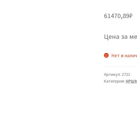
61470,89
₽
Цена за ме
Нет в нали
Артикул:
2721
Категория:
НРШ