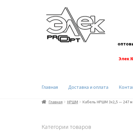
Перейти
Перейти
к
к
навигации
содержимому
оптов
Элек 
Главная
Доставка и оплата
Конта
Главная
НРШМ
Кабель НРШМ 3х2,5 — 247 м
Категории товаров