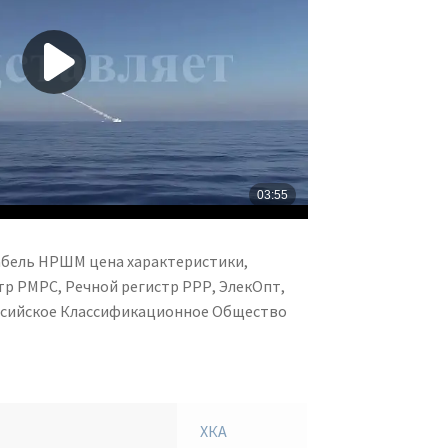
абель НРШМ цена характеристики,
р РМРС, Речной регистр РРР, ЭлекОпт,
оссийское Классификационное Общество
ХКА