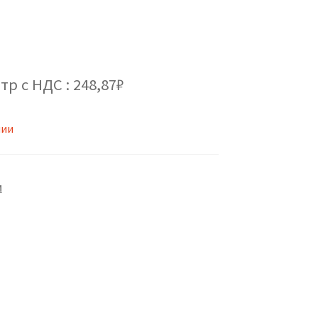
тр с НДС : 248,87₽
чии
М