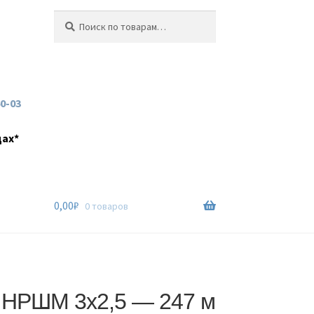
Искать:
Поиск
60-03
дах*
0,00
₽
0 товаров
 НРШМ 3х2,5 — 247 м