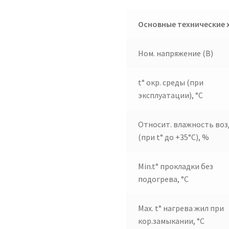
Основные технические 
Ном. напряжение (В)
t° окр. среды (при
эксплуатации), °C
Относит. влажность воз
(при t° до +35°C), %
Min.t° прокладки без
подогрева, °C
Max. t° нагрева жил при
кор.замыкании, °C