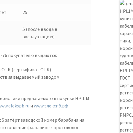
лет
25
5 (после ввода в
эксплуатацию)
-76 покупателю выдаются:
 ОТК (сертификат ОТК)
ствия выдаваемый заводом
теристики предлагаемого к покупке НРШМ
www.elekspb.ru
и
www.элекспб.рф
 5 затёрт заводской номер барабана на
 изготовление фальшивых протоколов