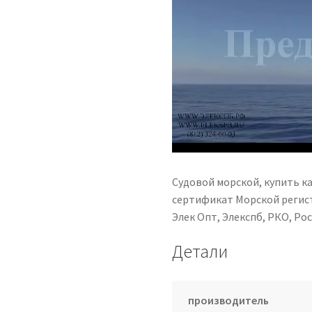
Судовой морской, купить к
сертификат Морской регист
Элек Опт, Элекспб, РКО, Р
Детали
производитель