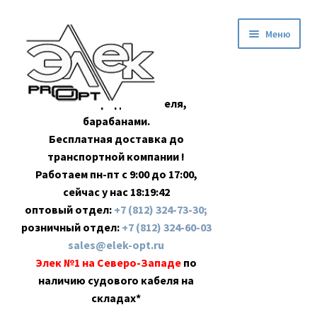
Перейти
Перейти
Меню
к
к
навигации
содержимому
Оптовая продажа кабеля,
барабанами.
Бесплатная доставка до
транспортной компании !
Работаем пн-пт с 9:00 до 17:00,
сейчас у нас
18:19:43
оптовый отдел:
+7 (812) 324-73-30;
розничный отдел:
+7 (812) 324-60-03
sales@elek-opt.ru
Элек №1 на Северо-Западе
по
наличию судового кабеля на
складах*