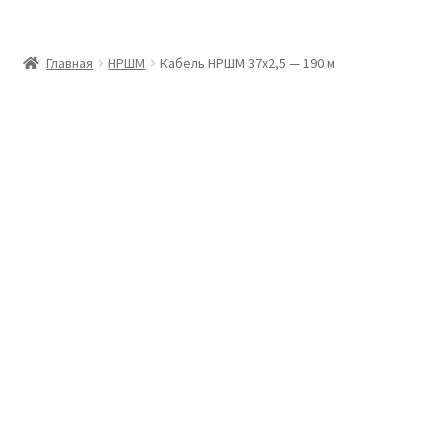
Главная
Главная
НРШМ
Кабель НРШМ 37х2,5 — 190 м
Доставка и оплата
Контакты
Розница
Заказать отмотку