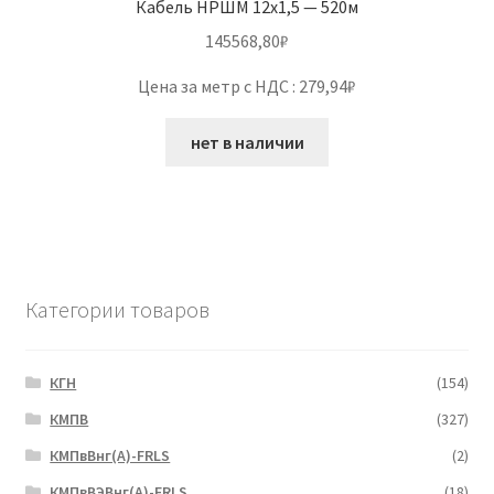
Кабель НРШМ 12х1,5 — 520м
145568,80
₽
Цена за метр с НДС : 279,94₽
нет в наличии
Категории товаров
КГН
(154)
КМПВ
(327)
КМПвВнг(А)-FRLS
(2)
КМПвВЭВнг(А)-FRLS
(18)