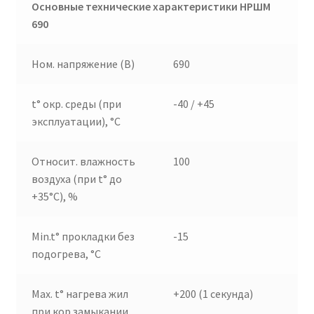
Основные технические характеристики НРШМ
690
Ном. напряжение (В)
690
t° окр. среды (при
-40 / +45
эксплуатации), °C
Относит. влажность
100
воздуха (при t° до
+35°C), %
Min.t° прокладки без
-15
подогрева, °C
Max. t° нагрева жил
+200 (1 секунда)
при кор.замыкании,