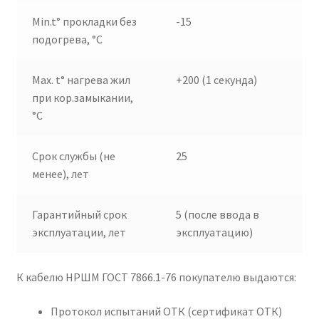
Min.t° прокладки без
-15
подогрева, °C
Max. t° нагрева жил
+200 (1 секунда)
при кор.замыкании,
°C
Срок службы (не
25
менее), лет
Гарантийный срок
5 (после ввода в
эксплуатации, лет
эксплуатацию)
К кабелю НРШМ ГОСТ 7866.1-76 покупателю выдаются:
Протокол испытаний ОТК (сертификат ОТК)