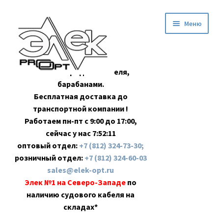
Перейти
Перейти
Меню
к
к
навигации
содержимому
Оптовая продажа кабеля,
барабанами.
Бесплатная доставка до
транспортной компании !
Работаем пн-пт с 9:00 до 17:00,
сейчас у нас
7:52:12
оптовый отдел:
+7 (812) 324-73-30;
розничный отдел:
+7 (812) 324-60-03
sales@elek-opt.ru
Элек №1 на Северо-Западе
по
наличию судового кабеля на
складах*