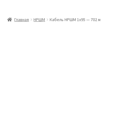
Главная
Главная
НРШМ
Кабель НРШМ 1х95 — 702 м
Доставка и оплата
Контакты
Розница
Заказать отмотку