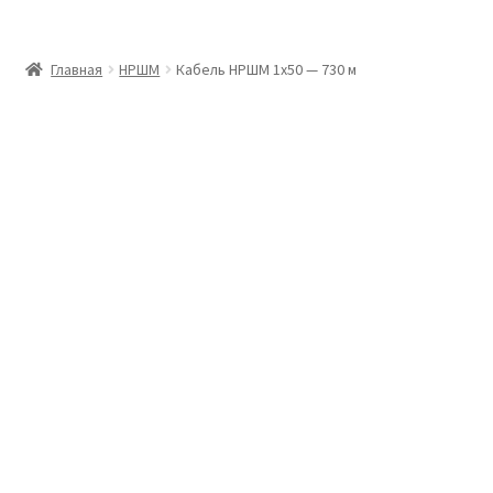
Главная
Главная
НРШМ
Кабель НРШМ 1х50 — 730 м
Доставка и оплата
Контакты
Розница
Заказать отмотку