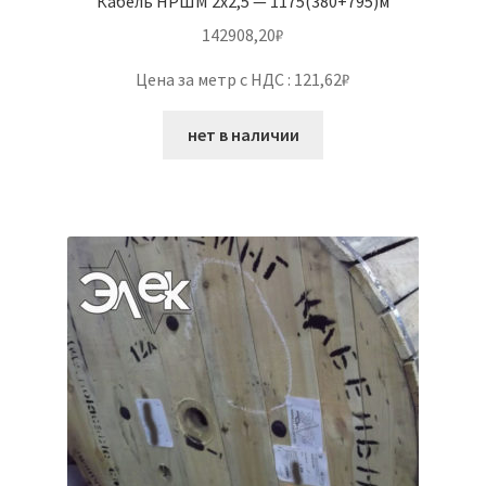
Кабель НРШМ 2х2,5 — 1175(380+795)м
142908,20
₽
Цена за метр с НДС : 121,62₽
нет в наличии