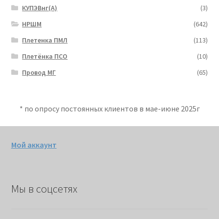
КУПЭВнг(А)
(3)
НРШМ
(642)
Плетенка ПМЛ
(113)
Плетёнка ПСО
(10)
Провод МГ
(65)
* по опросу постоянных клиентов в мае-июне 2025г
Мой аккаунт
Мы в соцсетях