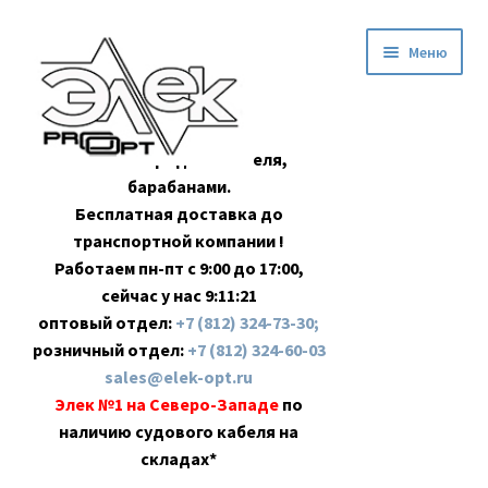
Перейти
Перейти
Меню
к
к
навигации
содержимому
Оптовая продажа кабеля,
барабанами.
Бесплатная доставка до
транспортной компании !
Работаем пн-пт с 9:00 до 17:00,
сейчас у нас
9:11:22
оптовый отдел:
+7 (812) 324-73-30;
розничный отдел:
+7 (812) 324-60-03
sales@elek-opt.ru
Элек №1 на Северо-Западе
по
наличию судового кабеля на
складах*