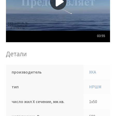
Детали
производитель
ХКА
тип
НРШМ
число жил Х сечение, мм.кв.
1х50