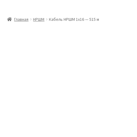
Главная
Главная
НРШМ
Кабель НРШМ 1х16 — 515 м
Доставка и оплата
Контакты
Розница
Заказать отмотку