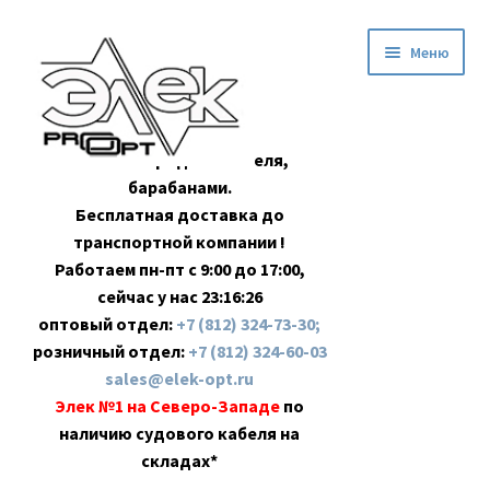
Перейти
Перейти
Меню
к
к
навигации
содержимому
Оптовая продажа кабеля,
барабанами.
Бесплатная доставка до
транспортной компании !
Работаем пн-пт с 9:00 до 17:00,
сейчас у нас
23:16:27
оптовый отдел:
+7 (812) 324-73-30;
розничный отдел:
+7 (812) 324-60-03
sales@elek-opt.ru
Элек №1 на Северо-Западе
по
наличию судового кабеля на
складах*