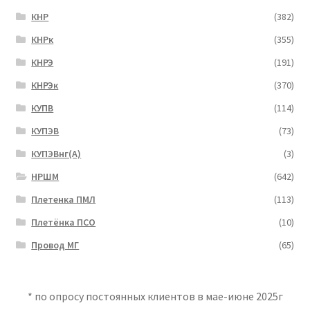
КНР
(382)
КНРк
(355)
КНРЭ
(191)
КНРЭк
(370)
КУПВ
(114)
КУПЭВ
(73)
КУПЭВнг(А)
(3)
НРШМ
(642)
Плетенка ПМЛ
(113)
Плетёнка ПСО
(10)
Провод МГ
(65)
* по опросу постоянных клиентов в мае-июне 2025г