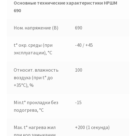
Основные технические характеристики НРШМ
690
Ном. напряжение (В)
690
t° окр. среды (при
-40 / +45
эксплуатации), °C
Относит. влажность
100
воздуха (при t° до
+35°C), %
Min.t° прокладки без
-15
подогрева, °C
Max. t° нагрева жил
+200 (1 секунда)
при кор.замыкании,