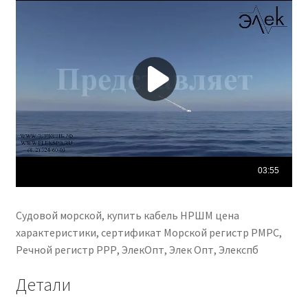
Судовой морской, купить кабель НРШМ цена
характеристики, сертификат Морской регистр РМРС,
Речной регистр РРР, ЭлекОпт, Элек Опт, Элекспб
Детали