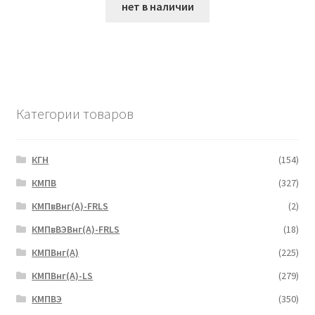
нет в наличии
Категории товаров
КГН
(154)
КМПВ
(327)
КМПвВнг(А)-FRLS
(2)
КМПвВЭВнг(А)-FRLS
(18)
КМПВнг(А)
(225)
КМПВнг(А)-LS
(279)
КМПВЭ
(350)