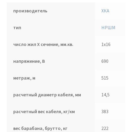
производитель
ХКА
тип
НРШМ
число жил Х сечение, мм.кв.
1х16
напряжение, В
690
метраж, м
515
расчетный диаметр кабеля, мм
14,5
расчетный вес кабеля, кг/км
383
вес барабана, брутто, кг
222