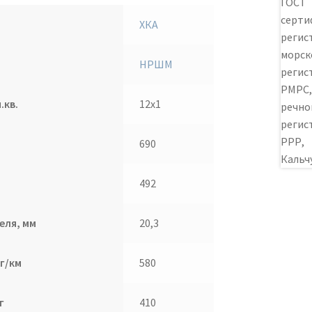
ХКА
НРШМ
.кв.
12х1
690
492
еля, мм
20,3
г/км
580
г
410