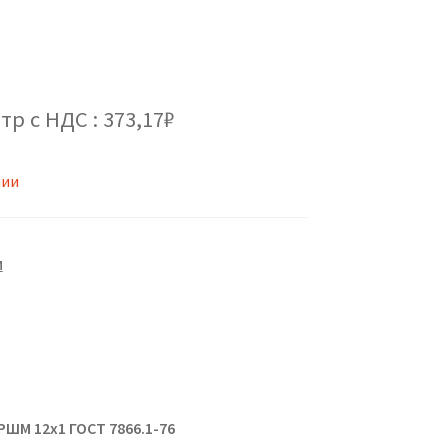
тр с НДС : 373,17₽
чии
М
РШМ 12х1 ГОСТ 7866.1-76