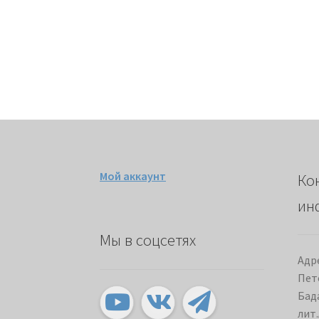
Мой аккаунт
Ко
ин
Мы в соцсетях
Адре
Пет
Бада
лит.