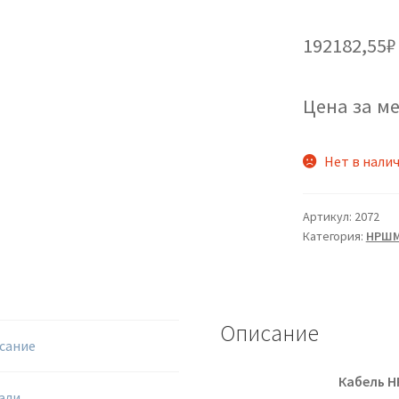
192182,55
₽
Цена за ме
Нет в нали
Артикул:
2072
Категория:
НРШ
Описание
сание
Кабель Н
али