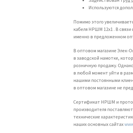
Задействован труд 
Используются допол
Помимо этого увеличиваетс
кабеля НРШМ 12х1 . В связи
именно в предложенном оп
В оптовом магазине Элек-О
в заводской намотке, кото
розничную продажу. Однако
в любой момент уйти в разм
нашими постоянными клиен
в оптовом магазине не пре
Сертификат НРШМ и проток
производителя поставляютс
технические характеристи
наших основных сайтах
www