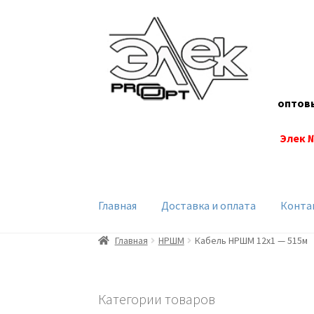
Перейти
Перейти
к
к
навигации
содержимому
оптов
Элек 
Главная
Доставка и оплата
Конта
Главная
НРШМ
Кабель НРШМ 12х1 — 515м
Категории товаров