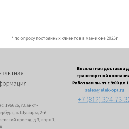
* по опросу постоянных клиентов в мае-июне 2025г
Бесплатная доставка 
нтактная
транспортной компании
формация
Работаем пн-пт с 9:00 до 1
sales@elek-opt.ru
+7 (812) 324-73-3
с: 196626, г.Санкт-
ербург, п. Шушары, 2-й
евский проезд, д.3, корп.1,
А