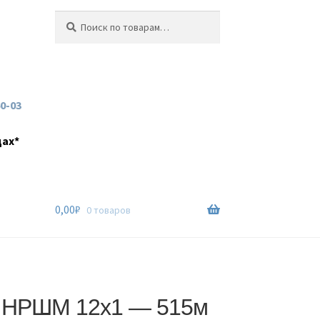
Искать:
Поиск
60-03
дах*
0,00
₽
0 товаров
 НРШМ 12х1 — 515м