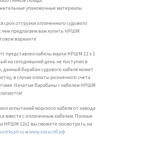
работников склада
нительные упаковочные материалы
я срок отгрузки оплаченного судового
 с чем предлагаем вам купить НРШМ
товом варианте
пт представлен кабель марки НРШМ 12 х 1
рый на сегодняшний день не поступил в
, данный барабан судового кабеля может
отку, в случае оплаты розничного счета
тами. Начатые барабаны с кабелем НРШМ
длагаются!
ол испытаний морского кабеля от завода
я вместе с оплаченным кабелем. Полные
ки НРШМ 12х1 вы сможете посмотреть на
.elekspb.ru
и
www.элекспб.рф