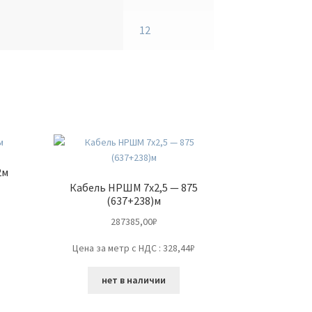
12
2м
Кабель НРШМ 7х2,5 — 875
(637+238)м
287385,00
₽
Цена за метр с НДС : 328,44₽
нет в наличии