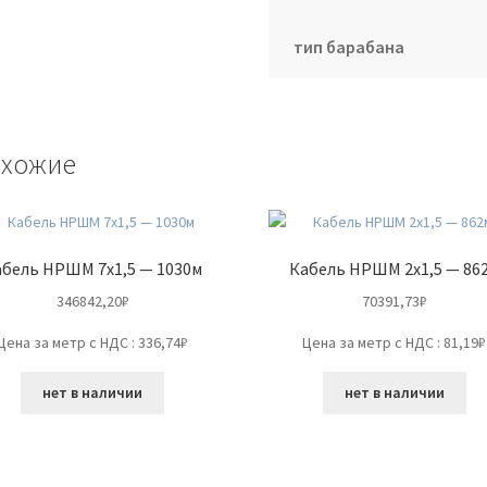
тип барабана
хожие
абель НРШМ 7х1,5 — 1030м
Кабель НРШМ 2х1,5 — 86
346842,20
₽
70391,73
₽
Цена за метр с НДС : 336,74₽
Цена за метр с НДС : 81,19₽
нет в наличии
нет в наличии