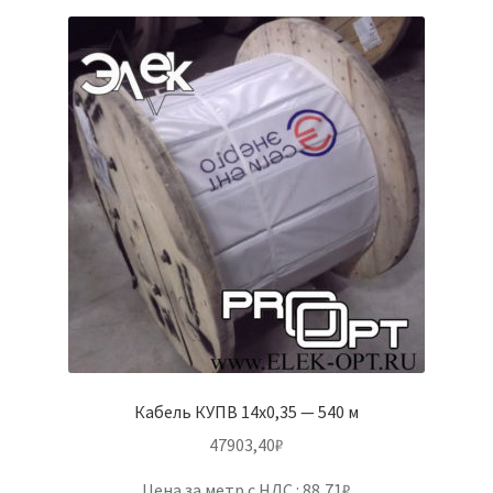
Кабель КУПВ 14х0,35 — 540 м
47903,40
₽
Цена за метр с НДС : 88,71₽