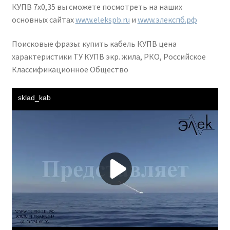
КУПВ 7х0,35 вы сможете посмотреть на наших
основных сайтах
www.elekspb.ru
и
www.элекспб.рф
Поисковые фразы: купить кабель КУПВ цена
характеристики ТУ КУПВ экр. жила, РКО, Российское
Классификационное Общество