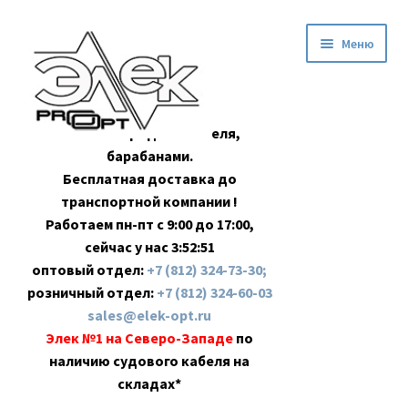
Перейти
Перейти
Меню
к
к
навигации
содержимому
Оптовая продажа кабеля,
барабанами.
Бесплатная доставка до
транспортной компании !
Работаем пн-пт с 9:00 до 17:00,
сейчас у нас
3:52:51
оптовый отдел:
+7 (812) 324-73-30;
розничный отдел:
+7 (812) 324-60-03
sales@elek-opt.ru
Элек №1 на Северо-Западе
по
наличию судового кабеля на
складах*