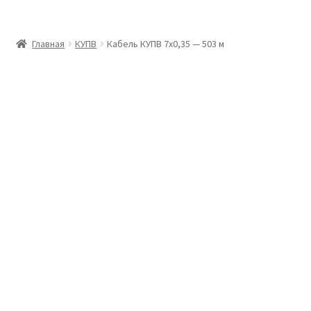
Главная
Главная
КУПВ
Кабель КУПВ 7х0,35 — 503 м
Доставка и оплата
Контакты
Розница
Заказать отмотку