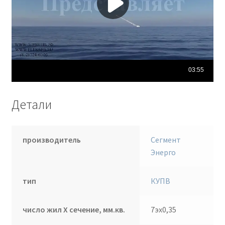
Детали
производитель
Сегмент
Энерго
тип
КУПВ
число жил Х сечение, мм.кв.
7эх0,35