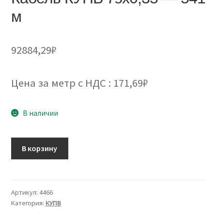
м
92884,29
₽
Цена за метр с НДС : 171,69₽
В наличии
Количество
В корзину
товара
Кабель
КУПВ
7эх0,35
Артикул:
4466
Категория:
КУПВ
-
541