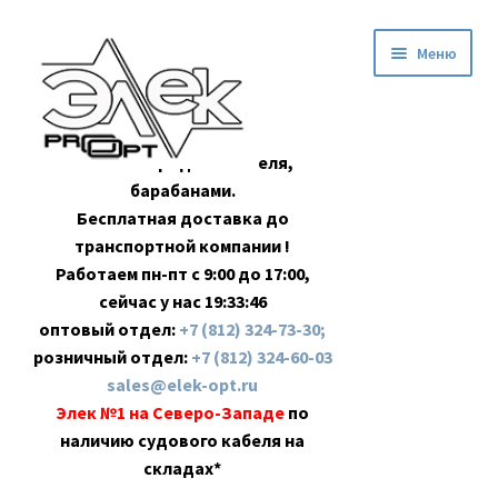
Перейти
Перейти
Меню
к
к
навигации
содержимому
Оптовая продажа кабеля,
барабанами.
Бесплатная доставка до
транспортной компании !
Работаем пн-пт с 9:00 до 17:00,
сейчас у нас
19:33:47
оптовый отдел:
+7 (812) 324-73-30;
розничный отдел:
+7 (812) 324-60-03
sales@elek-opt.ru
Элек №1 на Северо-Западе
по
наличию судового кабеля на
складах*