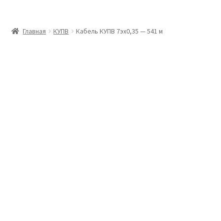
Главная
Главная
КУПВ
Кабель КУПВ 7эх0,35 — 541 м
Доставка и оплата
Контакты
Розница
Заказать отмотку