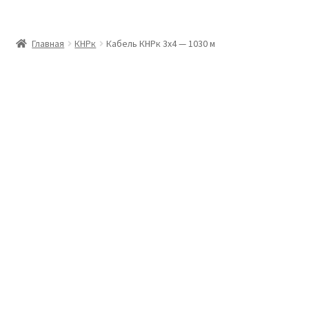
Главная
Главная
КНРк
Кабель КНРк 3х4 — 1030 м
Доставка и оплата
Контакты
Розница
Заказать отмотку