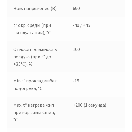
Ном. напряжение (В)
690
t° окр. среды (при
-40 / +45
эксплуатации), °C
Относит. влажность
100
воздуха (при t° до
+35°C), %
Min.t° прокладки без
-15
подогрева, °C
Max. t° нагрева жил
+200 (1 секунда)
при кор.замыкании,
°C