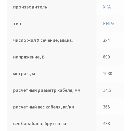
производитель
ХКА
тип
КНРк
число жил Х сечение, мм.кв.
3х4
напряжение, В
690
метраж, м
1030
расчетный диаметр кабеля, мм
14,5
расчетный вес кабеля, кг/км
365
вес барабана, брутто, кг
438