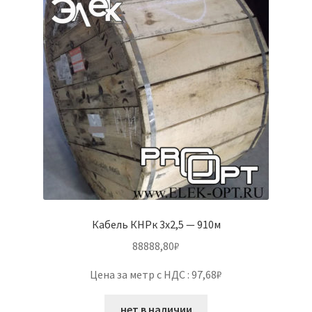
Кабель КНРк 3х2,5 — 910м
88888,80
₽
Цена за метр с НДС : 97,68₽
нет в наличии