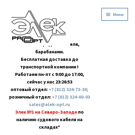
Перейти
Перейти
Меню
к
к
навигации
содержимому
Оптовая продажа кабеля,
барабанами.
Бесплатная доставка до
транспортной компании !
Работаем пн-пт с 9:00 до 17:00,
сейчас у нас
23:26:53
оптовый отдел:
+7 (812) 324-73-30;
розничный отдел:
+7 (812) 324-60-03
sales@elek-opt.ru
Элек №1 на Северо-Западе
по
наличию судового кабеля на
складах*