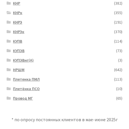
КНР
(382)
КНРк
(355)
КНРЭ
(191)
КНРЭк
(370)
КУПВ
(114)
КУПЭВ
(73)
КУПЭВнг(А)
(3)
НРШМ
(642)
Плетенка ПМЛ
(113)
Плетёнка ПСО
(10)
Провод МГ
(65)
* по опросу постоянных клиентов в мае-июне 2025г