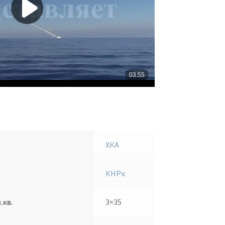
ХКА
КНРк
.кв.
3×35