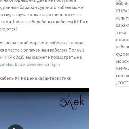
й на сегодняшний день не поступил в
, данный барабан судового кабеля может
отку, в случае оплаты розничного счета
тами. Начатые барабаны с кабелем КНРк в
агаются!
л испытаний морского кабеля от завода
я вместе с оплаченным кабелем. Полные
и КНРк 3х35 вы сможете посмотреть на
.elekspb.ru
и
www.элекспб.рф
кабель КНРк цена характеристики