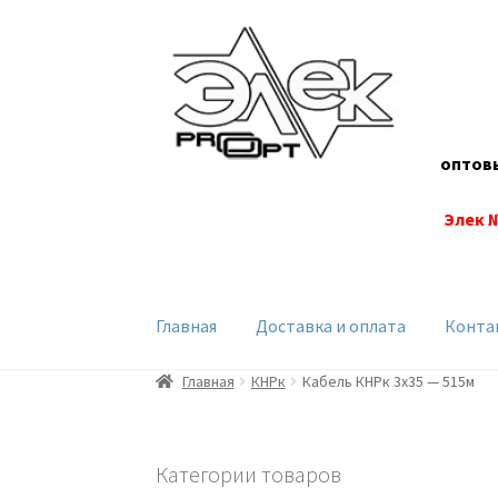
Перейти
Перейти
к
к
навигации
содержимому
оптов
Элек 
Главная
Доставка и оплата
Конта
Главная
КНРк
Кабель КНРк 3х35 — 515м
Категории товаров