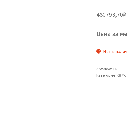
480793,70
₽
Цена за ме
Нет в нали
Артикул:
165
Категория:
КНРк