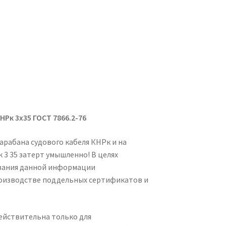
НРк 3х35 ГОСТ 7866.2-76
арабана судового кабеля КНРк и на
3 35 затерт умышленно! В целях
вания данной информации
оизводстве поддельных сертификатов и
действительна только для