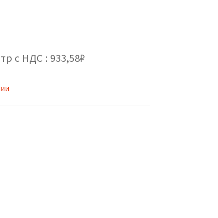
тр с НДС : 933,58₽
чии