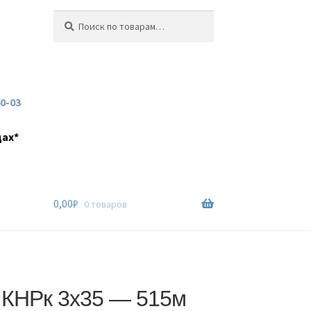
Искать:
Поиск
60-03
дах*
0,00
₽
0 товаров
 КНРк 3х35 — 515м