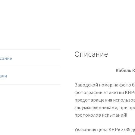
Описание
сание
Кабель К
али
Заводской номер на фото б
фотографии этикетки КНРк 
предотвращения использо
злоумышленниками, при пр
протоколов испытаний!
Указанная цена КНРк 3х35 