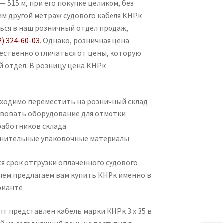
 515 м, при его покупке целиком, без
им другой метраж судового кабеля КНРк
ться в наш розничный отдел продаж,
2) 324-60-03
. Однако, розничная цена
щественно отличаться от цены, которую
й отдел. В розницу цена КНРк
ходимо переместить на розничный склад
вовать оборудование для отмотки
работников склада
нительные упаковочные материалы
я срок отгрузки оплаченного судового
с чем предлагаем вам купить КНРк именно в
рианте
т представлен кабель марки КНРк 3 х 35 в