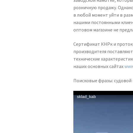
заводской намотке, которы
розничную продажу. Однако
в любой момент уйти в разм
нашими постоянными клиен
оптовом магазине не предл
Сертификат КНРк и протоко
производителя поставляютс
технические характеристик
наших основных сайтах
www
Поисковые фразы: судовой 