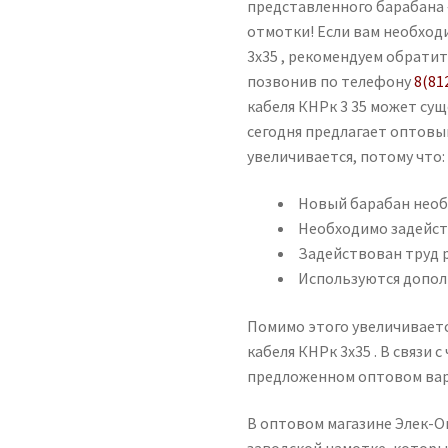
представленного барабана —
отмотки! Если вам необход
3х35 , рекомендуем обрати
позвонив по телефону
8(81
кабеля КНРк 3 35 может су
сегодня предлагает оптовы
увеличивается, потому что:
Новый барабан необ
Необходимо задейст
Задействован труд 
Используются допол
Помимо этого увеличиваетс
кабеля КНРк 3х35 . В связи 
предложенном оптовом ва
В оптовом магазине Элек-Оп