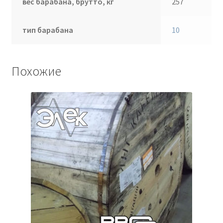
вес барабана, брутто, кг
257
тип барабана
10
Похожие