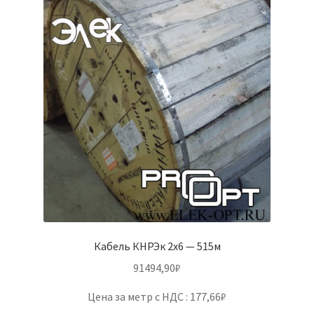
Кабель КНРЭк 2х6 — 515м
91494,90
₽
Цена за метр с НДС : 177,66₽