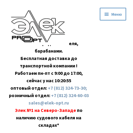
Перейти
Перейти
Меню
к
к
навигации
содержимому
Оптовая продажа кабеля,
барабанами.
Бесплатная доставка до
транспортной компании !
Работаем пн-пт с 9:00 до 17:00,
сейчас у нас
10:20:56
оптовый отдел:
+7 (812) 324-73-30;
розничный отдел:
+7 (812) 324-60-03
sales@elek-opt.ru
Элек №1 на Северо-Западе
по
наличию судового кабеля на
складах*