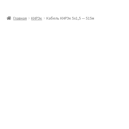
Главная
Главная
КНРЭк
Кабель КНРЭк 5х1,5 — 515м
Доставка и оплата
Контакты
Розница
Заказать отмотку