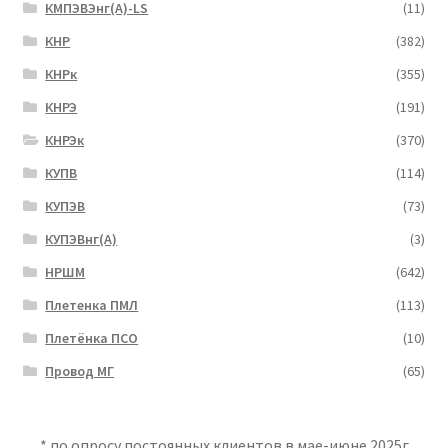
КМПЭВЭнг(А)-LS
(11)
КНР
(382)
КНРк
(355)
КНРЭ
(191)
КНРЭк
(370)
КУПВ
(114)
КУПЭВ
(73)
КУПЭВнг(А)
(3)
НРШМ
(642)
Плетенка ПМЛ
(113)
Плетёнка ПСО
(10)
Провод МГ
(65)
* по опросу постоянных клиентов в мае-июне 2025г