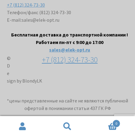
+7 (812) 324-73-30
Телефон/факс (812) 324-73-30
E-mail:
sales@elek-opt.ru
Бесплатная доставка до транспортной компании !
Работаем пн-пт с 9:00 до 17:00
sales@elek-opt.ru
+7 (812) 324-73-30
©
D
e
sign by BlondyLK
*цены представленные на сайте не являются публичной
офертой в понимании статьи 437 ГК РФ
0
Искать:
Поиск