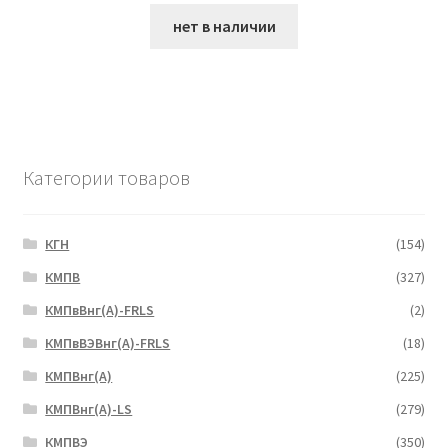
нет в наличии
Категории товаров
КГН
(154)
КМПВ
(327)
КМПвВнг(А)-FRLS
(2)
КМПвВЭВнг(А)-FRLS
(18)
КМПВнг(А)
(225)
КМПВнг(А)-LS
(279)
КМПВЭ
(350)