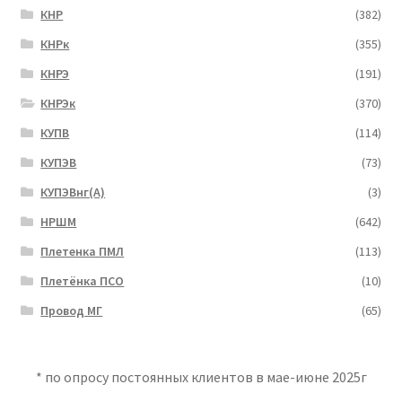
КНР
(382)
КНРк
(355)
КНРЭ
(191)
КНРЭк
(370)
КУПВ
(114)
КУПЭВ
(73)
КУПЭВнг(А)
(3)
НРШМ
(642)
Плетенка ПМЛ
(113)
Плетёнка ПСО
(10)
Провод МГ
(65)
* по опросу постоянных клиентов в мае-июне 2025г