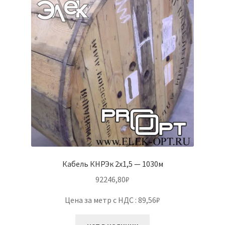
Кабель КНРЭк 2х1,5 — 1030м
92246,80
₽
Цена за метр с НДС : 89,56₽