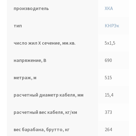
производитель
ХКА
тип
КНРЭк
число жил Х сечение, мм.кв.
5х1,5
напряжение, В
690
метраж, м
515
расчетный диаметр кабеля, мм
15,4
расчетный вес кабеля, кг/км
373
вес барабана, брутто, кг
264