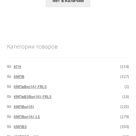
нет в наличии
Категории товаров
КГН
(154)
КМПВ
(327)
КМПвВнг(А)-FRLS
(2)
КМПвВЭВнг(А)-FRLS
(18)
КМПВнг(А)
(225)
КМПВнг(А)-LS
(279)
КМПВЭ
(350)