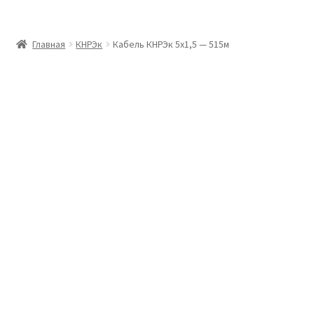
Главная
Главная
КНРЭк
Кабель КНРЭк 5х1,5 — 515м
Доставка и оплата
Контакты
Розница
Заказать отмотку