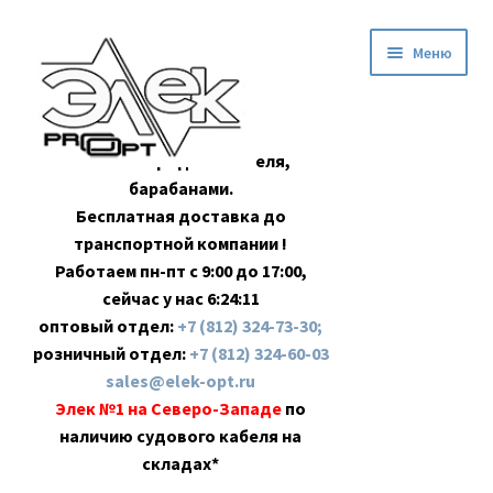
Перейти
Перейти
Меню
к
к
навигации
содержимому
Оптовая продажа кабеля,
барабанами.
Бесплатная доставка до
транспортной компании !
Работаем пн-пт с 9:00 до 17:00,
сейчас у нас
6:24:12
оптовый отдел:
+7 (812) 324-73-30;
розничный отдел:
+7 (812) 324-60-03
sales@elek-opt.ru
Элек №1 на Северо-Западе
по
наличию судового кабеля на
складах*