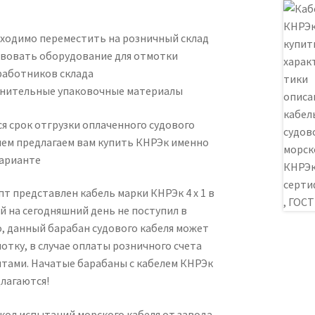
ходимо переместить на розничный склад
вовать оборудование для отмотки
работников склада
нительные упаковочные материалы
я срок отгрузки оплаченного судового
с чем предлагаем вам купить КНРЭк именно
арианте
т представлен кабель марки КНРЭк 4 х 1 в
й на сегодняшний день не поступил в
, данный барабан судового кабеля может
отку, в случае оплаты розничного счета
тами. Начатые барабаны с кабелем КНРЭк
длагаются!
ол испытаний морского кабеля от завода