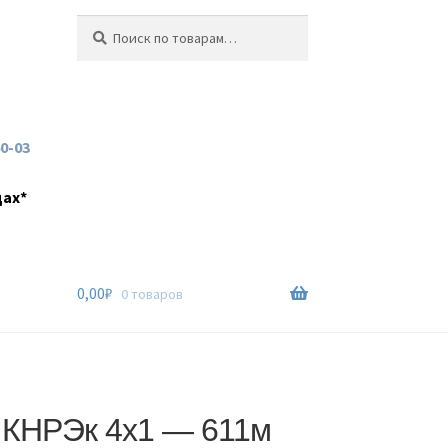
Искать:
Поиск
60-03
дах*
0,00
₽
0 товаров
 КНРЭк 4х1 — 611м