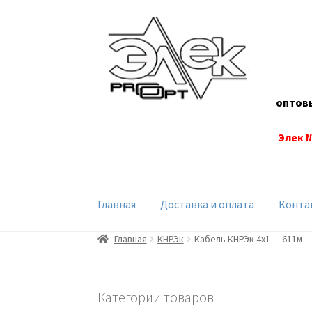
Перейти
Перейти
к
к
навигации
содержимому
оптов
Элек 
Главная
Доставка и оплата
Конта
Главная
КНРЭк
Кабель КНРЭк 4х1 — 611м
Категории товаров