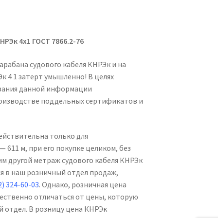
НРЭк 4х1 ГОСТ 7866.2-76
арабана судового кабеля КНРЭк и на
 4 1 затерт умышленно! В целях
вания данной информации
оизводстве поддельных сертификатов и
действительна только для
 611 м, при его покупке целиком, без
им другой метраж судового кабеля КНРЭк
я в наш розничный отдел продаж,
2) 324-60-03
. Однако, розничная цена
щественно отличаться от цены, которую
й отдел. В розницу цена КНРЭк