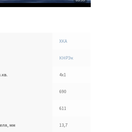
ХКА
КНРЭк
.кв.
4х1
690
611
еля, мм
13,7