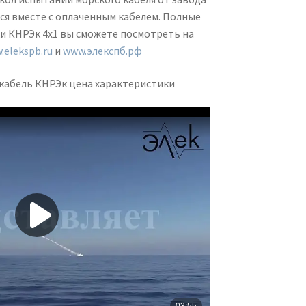
я вместе с оплаченным кабелем. Полные
и КНРЭк 4х1 вы сможете посмотреть на
.elekspb.ru
и
www.элекспб.рф
кабель КНРЭк цена характеристики