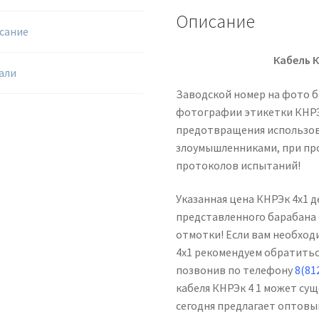
Описание
сание
Кабель К
али
Заводской номер на фото б
фотографии этикетки КНРЭк
предотвращения использо
злоумышленниками, при пр
протоколов испытаний!
Указанная цена КНРЭк 4х1 
представленного барабана —
отмотки! Если вам необход
4х1 рекомендуем обратитьс
позвонив по телефону
8(81
кабеля КНРЭк 4 1 может су
сегодня предлагает оптовы