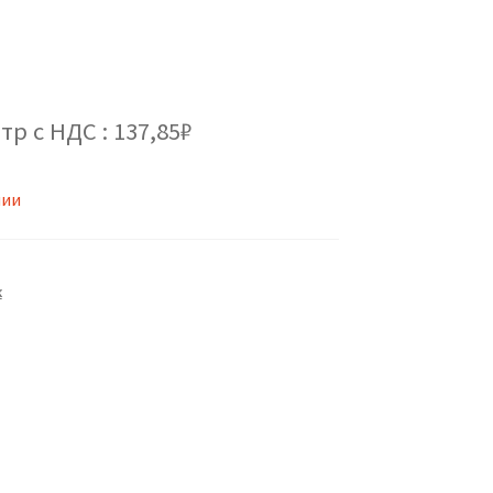
тр с НДС : 137,85₽
чии
к