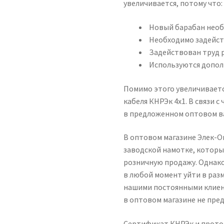
увеличивается, потому что:
Новый барабан необ
Необходимо задейст
Задействован труд 
Используются допол
Помимо этого увеличиваетс
кабеля КНРЭк 4х1. В связи 
в предложенном оптовом в
В оптовом магазине Элек-Оп
заводской намотке, которы
розничную продажу. Однако
в любой момент уйти в разм
нашими постоянными клиен
в оптовом магазине не пре
Сертификат КНРЭк и проток