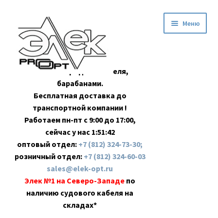
Перейти
Перейти
Меню
к
к
навигации
содержимому
Оптовая продажа кабеля,
барабанами.
Бесплатная доставка до
транспортной компании !
Работаем пн-пт с 9:00 до 17:00,
сейчас у нас
1:51:42
оптовый отдел:
+7 (812) 324-73-30;
розничный отдел:
+7 (812) 324-60-03
sales@elek-opt.ru
Элек №1 на Северо-Западе
по
наличию судового кабеля на
складах*