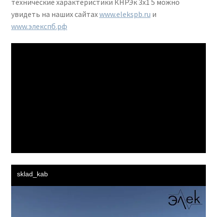
технические характеристики КНРЭк 3х1 5 можно
увидеть на наших сайтах
www.elekspb.ru
и
www.элекспб.рф