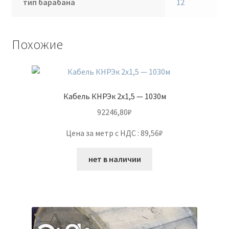
тип барабана
12
Похожие
Кабель КНРЭк 2х1,5 — 1030м
92246,80
₽
Цена за метр с НДС : 89,56₽
нет в наличии