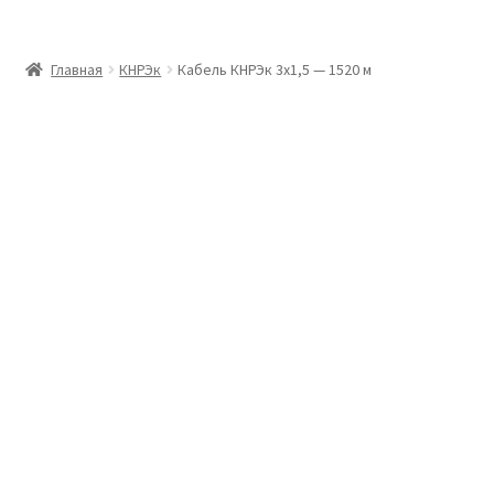
Главная
Главная
КНРЭк
Кабель КНРЭк 3х1,5 — 1520 м
Доставка и оплата
Контакты
Розница
Заказать отмотку