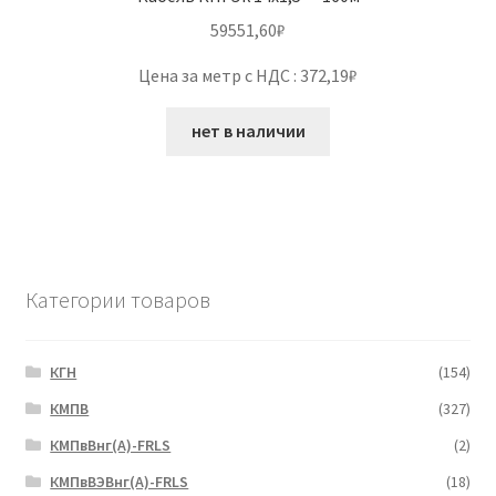
59551,60
₽
Цена за метр с НДС : 372,19₽
нет в наличии
Категории товаров
КГН
(154)
КМПВ
(327)
КМПвВнг(А)-FRLS
(2)
КМПвВЭВнг(А)-FRLS
(18)