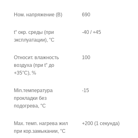
Ном. напряжение (В)
690
t° окр. среды (при
-40 / +45
эксплуатации), °C
Относит. влажность
100
воздуха (при t° до
+35°С), %
Min.температура
-15
прокладки без
подогрева, °С
Max. темп. нагрева жил
+200 (1 секунда)
при кор.замыкании, °C