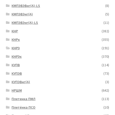
КМПЭВЭВнг(А)-LS
(8)
КМПЭВЭнг(А)
(5)
КМПЭВЭнг(А)-LS
(11)
КНР
(382)
КНРк
(355)
КНРЭ
(191)
КНРЭк
(370)
КУПВ
(114)
КУПЭВ
(73)
КУПЭВнг(А)
(3)
НРШМ
(642)
Плетенка ПМЛ
(113)
Плетёнка ПСО
(10)