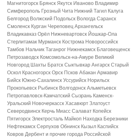
Магнитогорск Брянск Якутск Иваново Владимир
Симферополь Грозный Чита Нижний Тагил Калуга
Белгород Волжский Подольск Вологда Саранск
Смоленск Курган Череповец Архангельск
Владикавказ Орёл Нижневартовск Йошкар-Ола
Стерлитамак Мурманск Кострома Новороссийск
Тамбов Нальчик Таганрог Нижнекамск Благовещенск
Петрозаводск Комсомольск-на-Амуре Великий
Новгород Шахты Братск Сыктывкар Ангарск Старый
Оскол Красногорск Орск Псков Абакан Армавир
Бийск Южно-Сахалинск Уссурийск Норильск
Прокопьевск Рыбинск Волгодонск Альметьевск
Петропавловск-Камчатский Сызрань Каменск-
Уральский Новочеркасск Хасавюрт Златоуст
Северодвинск Керчь Миасс Салават Копейск
Пятигорск Электросталь Майкоп Находка Березники
Нефтекамск Серпухов Обнинск Кызыл Каспийск
Ковров Дербент и прочие города Российской