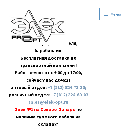
Перейти
Перейти
Меню
к
к
навигации
содержимому
Оптовая продажа кабеля,
барабанами.
Бесплатная доставка до
транспортной компании !
Работаем пн-пт с 9:00 до 17:00,
сейчас у нас
23:46:22
оптовый отдел:
+7 (812) 324-73-30;
розничный отдел:
+7 (812) 324-60-03
sales@elek-opt.ru
Элек №1 на Северо-Западе
по
наличию судового кабеля на
складах*