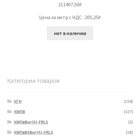
211407,50
₽
Цена за метр с НДС : 205,25₽
нет в наличии
Категории товаров
КГН
(154)
КМПВ
(327)
КМПвВнг(А)-FRLS
(2)
КМПвВЭВнг(А)-FRLS
(18)