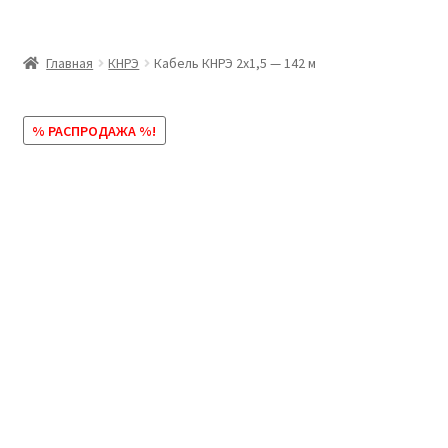
Главная
Главная
КНРЭ
Кабель КНРЭ 2х1,5 — 142 м
Доставка и оплата
% РАСПРОДАЖА %!
Контакты
Розница
Заказать отмотку