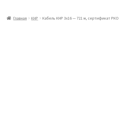
Главная
Главная
КНР
Кабель КНР 3х16 — 721 м, сертификат РКО
Доставка и оплата
Контакты
Розница
Заказать отмотку