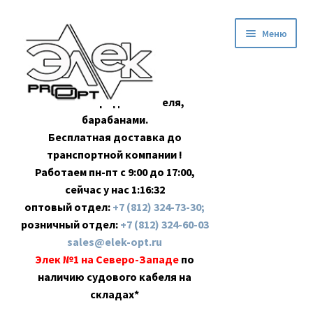
Перейти
Перейти
Меню
к
к
навигации
содержимому
Оптовая продажа кабеля,
барабанами.
Бесплатная доставка до
транспортной компании !
Работаем пн-пт с 9:00 до 17:00,
сейчас у нас
1:16:33
оптовый отдел:
+7 (812) 324-73-30;
розничный отдел:
+7 (812) 324-60-03
sales@elek-opt.ru
Элек №1 на Северо-Западе
по
наличию судового кабеля на
складах*