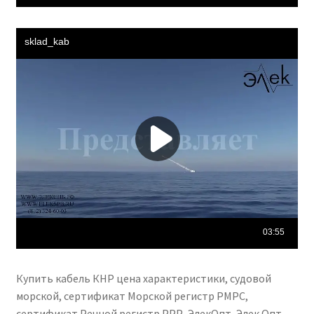
Купить кабель КНР цена характеристики, судовой
морской, сертификат Морской регистр РМРС,
сертификат Речной регистр РРР, ЭлекОпт, Элек Опт,