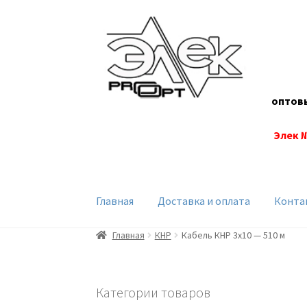
Перейти
Перейти
к
к
навигации
содержимому
оптов
Элек 
Главная
Доставка и оплата
Конта
Главная
КНР
Кабель КНР 3х10 — 510 м
Категории товаров