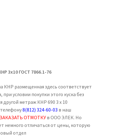
КНР 3х10 ГОСТ 7866.1-76
ена КНР размещенная здесь соответствует
, при условии покупки этого куска без
я другой метраж КНР 690 3 х 10
 телефону
8(812) 324-60-03
в наш
ЗАКАЗАТЬ ОТМОТКУ
в ООО ЭЛЕК. Но
ет немного отличаться от цены, которую
товый отдел