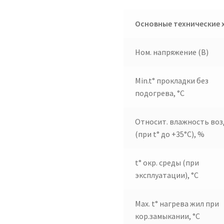
Основные технические 
Ном. напряжение (В)
Min.t° прокладки без
подогрева, °C
Относит. влажность воз
(при t° до +35°C), %
t° окр. среды (при
эксплуатации), °C
Max. t° нагрева жил при
кор.замыкании, °C