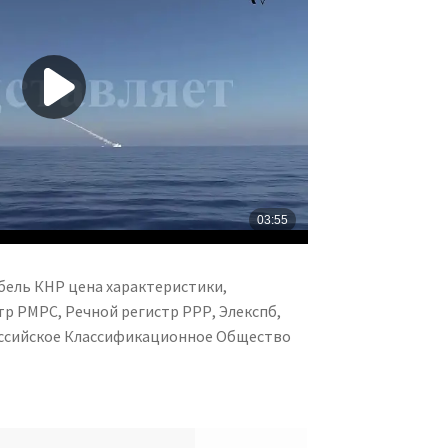
бель КНР цена характеристики,
р РМРС, Речной регистр РРР, Элекспб,
Российское Классификационное Общество