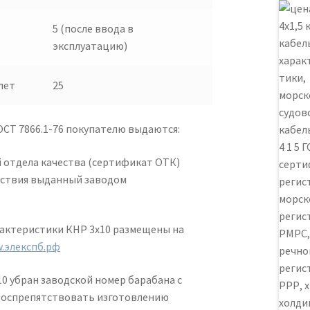
5 (после ввода в
эксплуатацию)
лет
25
ОСТ 7866.1-76 покупателю выдаются:
 отдела качества (сертификат ОТК)
ствия выданный заводом
рактеристики КНР 3х10 размещены на
.элекспб.рф
10 убран заводской номер барабана с
 воспрепятствовать изготовлению