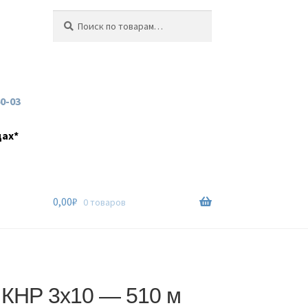
Искать:
Поиск
60-03
дах*
0,00
₽
0 товаров
 КНР 3х10 — 510 м