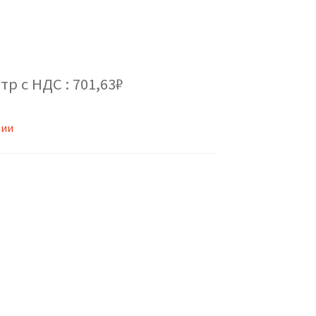
тр с НДС : 701,63₽
чии