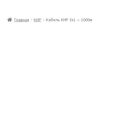
Главная
Главная
КНР
Кабель КНР 3х1 — 1000м
Доставка и оплата
Контакты
Розница
Заказать отмотку