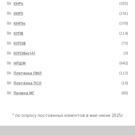
КНРк
(355)
КНРЭ
(191)
КНРЭк
(370)
КУПВ
(114)
КУПЭВ
(73)
КУПЭВнг(А)
(3)
НРШМ
(642)
Плетенка ПМЛ
(113)
Плетёнка ПСО
(10)
Провод МГ
(65)
* по опросу постоянных клиентов в мае-июне 2025г