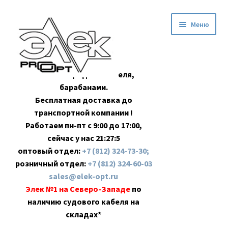
Перейти
Перейти
Меню
к
к
навигации
содержимому
Оптовая продажа кабеля,
барабанами.
Бесплатная доставка до
транспортной компании !
Работаем пн-пт с 9:00 до 17:00,
сейчас у нас
21:27:6
оптовый отдел:
+7 (812) 324-73-30;
розничный отдел:
+7 (812) 324-60-03
sales@elek-opt.ru
Элек №1 на Северо-Западе
по
наличию судового кабеля на
складах*