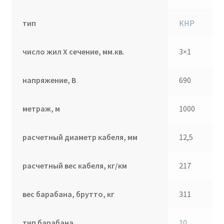
тип
КНР
число жил Х сечение, мм.кв.
3×1
напряжение, В
690
метраж, м
1000
расчетный диаметр кабеля, мм
12,5
расчетный вес кабеля, кг/км
217
вес барабана, брутто, кг
311
тип барабана
10