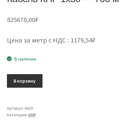
825678,00
₽
Цена за метр с НДС : 1179,54₽
В наличии
Количество
В корзину
товара
Кабель
КНР
1х50
Артикул:
4429
Категория:
КНР
-
700
м