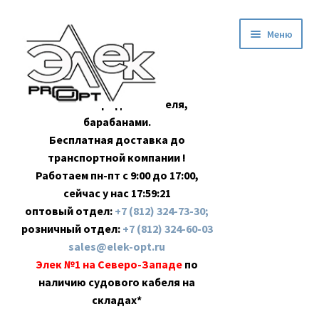
Перейти
Перейти
Меню
к
к
навигации
содержимому
Оптовая продажа кабеля,
барабанами.
Бесплатная доставка до
транспортной компании !
Работаем пн-пт с 9:00 до 17:00,
сейчас у нас
17:59:22
оптовый отдел:
+7 (812) 324-73-30;
розничный отдел:
+7 (812) 324-60-03
sales@elek-opt.ru
Элек №1 на Северо-Западе
по
наличию судового кабеля на
складах*