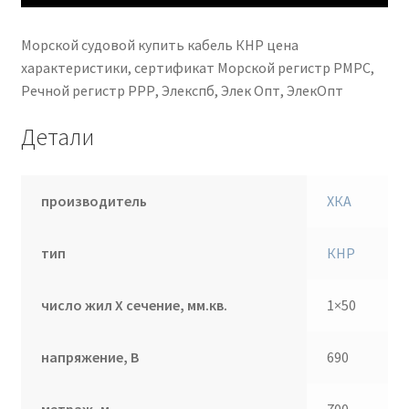
Морской судовой купить кабель КНР цена
характеристики, сертификат Морской регистр РМРС,
Речной регистр РРР, Элекспб, Элек Опт, ЭлекОпт
Детали
производитель
ХКА
тип
КНР
число жил Х сечение, мм.кв.
1×50
напряжение, В
690
метраж, м
700