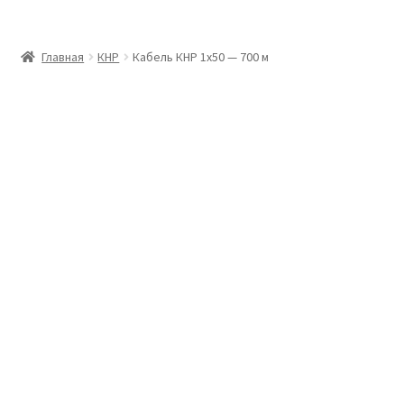
Главная
Главная
КНР
Кабель КНР 1х50 — 700 м
Доставка и оплата
Контакты
Розница
Заказать отмотку