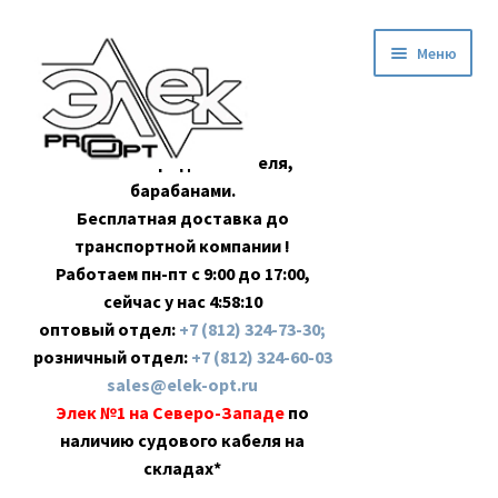
Перейти
Перейти
Меню
к
к
навигации
содержимому
Оптовая продажа кабеля,
барабанами.
Бесплатная доставка до
транспортной компании !
Работаем пн-пт с 9:00 до 17:00,
сейчас у нас
4:58:11
оптовый отдел:
+7 (812) 324-73-30;
розничный отдел:
+7 (812) 324-60-03
sales@elek-opt.ru
Элек №1 на Северо-Западе
по
наличию судового кабеля на
складах*