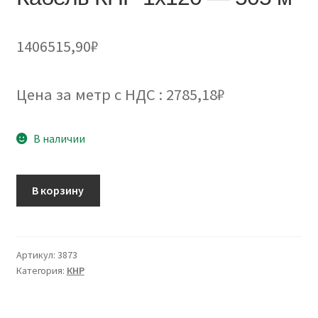
1406515,90
₽
Цена за метр с НДС : 2785,18₽
В наличии
Количество
В корзину
товара
Кабель
КНР
1х120
Артикул:
3873
Категория:
КНР
-
505
м