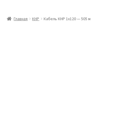
Главная
Главная
КНР
Кабель КНР 1х120 — 505 м
Доставка и оплата
Контакты
Розница
Заказать отмотку