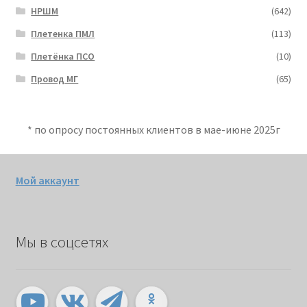
НРШМ
(642)
Плетенка ПМЛ
(113)
Плетёнка ПСО
(10)
Провод МГ
(65)
* по опросу постоянных клиентов в мае-июне 2025г
Мой аккаунт
Мы в соцсетях