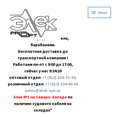
Перейти
Перейти
Меню
к
к
навигации
содержимому
Оптовая продажа кабеля,
барабанами.
Бесплатная доставка до
транспортной компании !
Работаем пн-пт с 9:00 до 17:00,
сейчас у нас
9:24:20
оптовый отдел:
+7 (812) 324-73-30;
розничный отдел:
+7 (812) 324-60-03
sales@elek-opt.ru
Элек №1 на Северо-Западе
по
наличию судового кабеля на
складах*