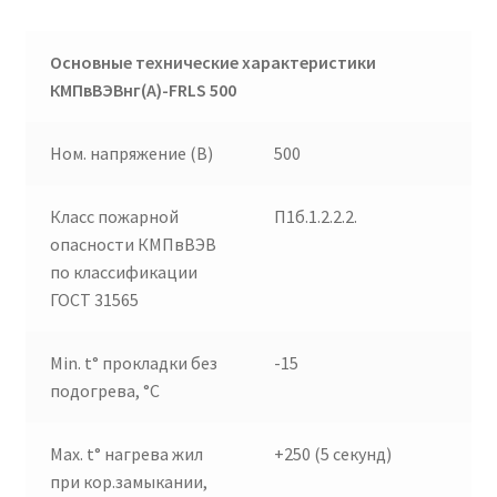
Основные технические характеристики
КМПвВЭВнг(А)-
FRLS
500
Ном. напряжение (В)
500
Класс пожарной
П1б.1.2.2.2.
опасности КМПвВЭВ
по классификации
ГОСТ 31565
Min. t° прокладки без
-15
подогрева, °C
Max. t° нагрева жил
+250 (5 секунд)
при кор.замыкании,