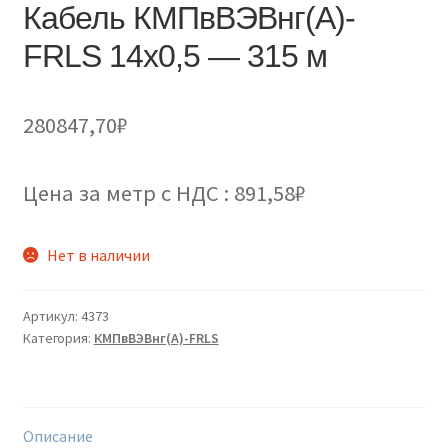
Кабель КМПвВЭВнг(А)-
FRLS 14х0,5 — 315 м
280847,70
₽
Цена за метр с НДС : 891,58₽
Нет в наличии
Артикул:
4373
Категория:
КМПвВЭВнг(А)-FRLS
Описание