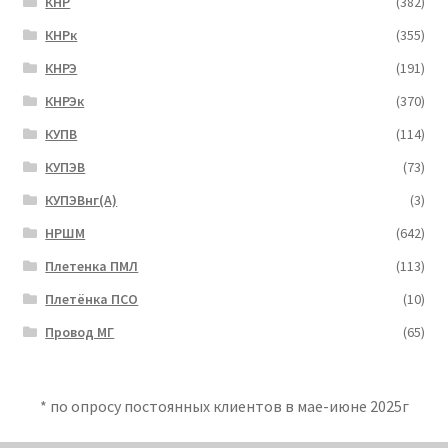
КНР
(382)
КНРк
(355)
КНРЭ
(191)
КНРЭк
(370)
КУПВ
(114)
КУПЭВ
(73)
КУПЭВнг(А)
(3)
НРШМ
(642)
Плетенка ПМЛ
(113)
Плетёнка ПСО
(10)
Провод МГ
(65)
* по опросу постоянных клиентов в мае-июне 2025г