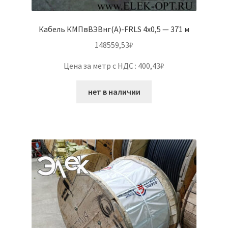
Кабель КМПвВЭВнг(А)-FRLS 4х0,5 — 371 м
148559,53
₽
Цена за метр с НДС : 400,43₽
нет в наличии