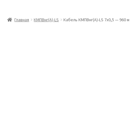
Главная
Главная
КМПВнг(А)-LS
Кабель КМПВнг(А)-LS 7х0,5 — 960 м
Доставка и оплата
Контакты
Розница
Заказать отмотку