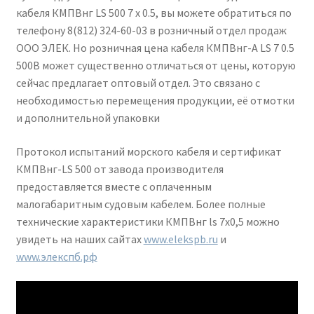
кабеля КМПВнг LS 500 7 х 0.5, вы можете обратиться по
телефону 8(812) 324-60-03 в розничный отдел продаж
ООО ЭЛЕК. Но розничная цена кабеля КМПВнг-А LS 7 0.5
500В может существенно отличаться от цены, которую
сейчас предлагает оптовый отдел. Это связано с
необходимостью перемещения продукции, её отмотки
и дополнительной упаковки
Протокол испытаний морского кабеля и сертификат
КМПВнг-LS 500 от завода производителя
предоставляется вместе с оплаченным
малогабаритным судовым кабелем. Более полные
технические характеристики КМПВнг ls 7х0,5 можно
увидеть на наших сайтах
www.elekspb.ru
и
www.элекспб.рф