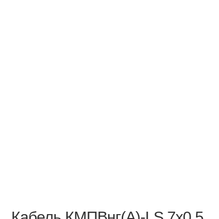
Кабель КМПВнг(А)-LS 7х0,5