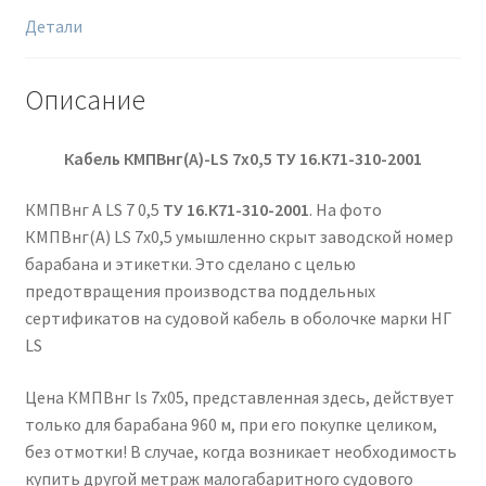
Детали
Описание
Кабель КМПВнг(А)-
LS
7х0,5
ТУ 16.К71-310-2001
КМПВнг А LS 7 0,5
ТУ 16.К71-310-2001
. На фото
КМПВнг(А) LS 7х0,5 умышленно скрыт заводской номер
барабана и этикетки. Это сделано с целью
предотвращения производства поддельных
сертификатов на судовой кабель в оболочке марки НГ
LS
Цена КМПВнг ls 7х05, представленная здесь, действует
только для барабана 960 м, при его покупке целиком,
без отмотки! В случае, когда возникает необходимость
купить другой метраж малогабаритного судового