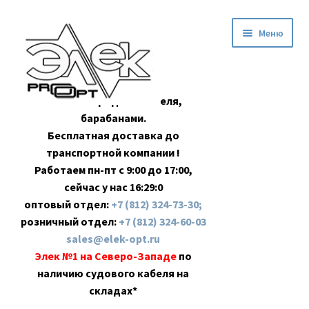
Перейти
Перейти
Меню
к
к
навигации
содержимому
Оптовая продажа кабеля,
барабанами.
Бесплатная доставка до
транспортной компании !
Работаем пн-пт с 9:00 до 17:00,
сейчас у нас
16:29:0
оптовый отдел:
+7 (812) 324-73-30;
розничный отдел:
+7 (812) 324-60-03
sales@elek-opt.ru
Элек №1 на Северо-Западе
по
наличию судового кабеля на
складах*