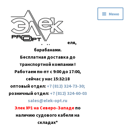
Перейти
Перейти
Меню
к
к
навигации
содержимому
Оптовая продажа кабеля,
барабанами.
Бесплатная доставка до
транспортной компании !
Работаем пн-пт с 9:00 до 17:00,
сейчас у нас
15:32:19
оптовый отдел:
+7 (812) 324-73-30;
розничный отдел:
+7 (812) 324-60-03
sales@elek-opt.ru
Элек №1 на Северо-Западе
по
наличию судового кабеля на
складах*