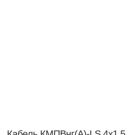
Кабель КМПВнг(А)-LS 4х1,5