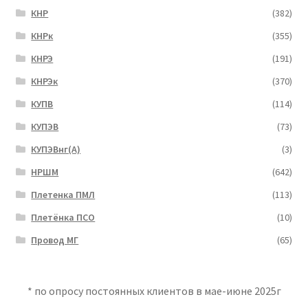
КНР
(382)
КНРк
(355)
КНРЭ
(191)
КНРЭк
(370)
КУПВ
(114)
КУПЭВ
(73)
КУПЭВнг(А)
(3)
НРШМ
(642)
Плетенка ПМЛ
(113)
Плетёнка ПСО
(10)
Провод МГ
(65)
* по опросу постоянных клиентов в мае-июне 2025г