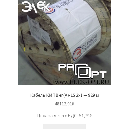
Кабель КМПВнг(А)-LS 2х1 — 929 м
48112,91
₽
Цена за метр с НДС : 51,79₽