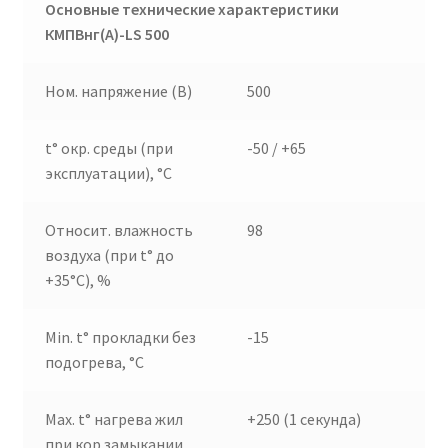
Основные технические характеристики
КМПВнг(А)-
LS
500
Ном. напряжение (В)
500
t° окр. среды (при
-50 / +65
эксплуатации), °C
Относит. влажность
98
воздуха (при t° до
+35°C), %
Min. t° прокладки без
-15
подогрева, °C
Max. t° нагрева жил
+250 (1 секунда)
при кор.замыкании,