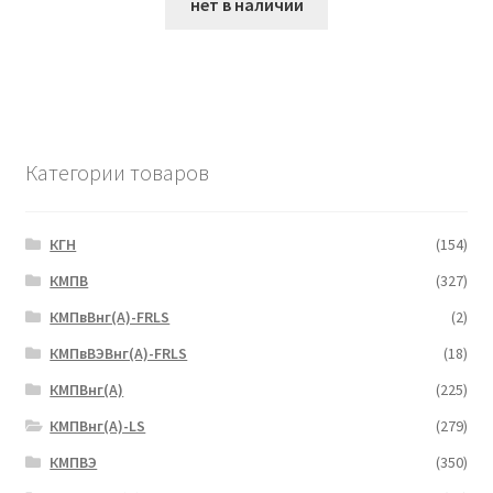
нет в наличии
Категории товаров
КГН
(154)
КМПВ
(327)
КМПвВнг(А)-FRLS
(2)
КМПвВЭВнг(А)-FRLS
(18)
КМПВнг(А)
(225)
КМПВнг(А)-LS
(279)
КМПВЭ
(350)