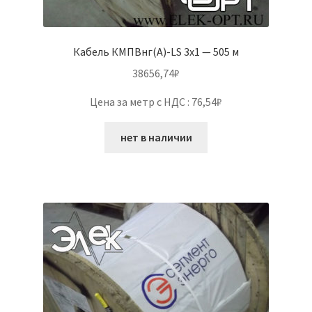
Кабель КМПВнг(А)-LS 3х1 — 505 м
38656,74
₽
Цена за метр с НДС : 76,54₽
нет в наличии