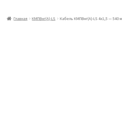
Главная
Главная
КМПВнг(А)-LS
Кабель КМПВнг(А)-LS 4х1,5 — 540 м
Доставка и оплата
Контакты
Розница
Заказать отмотку