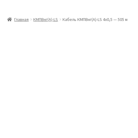
Главная
Главная
КМПВнг(А)-LS
Кабель КМПВнг(А)-LS 4х0,5 — 505 м
Доставка и оплата
Контакты
Розница
Заказать отмотку