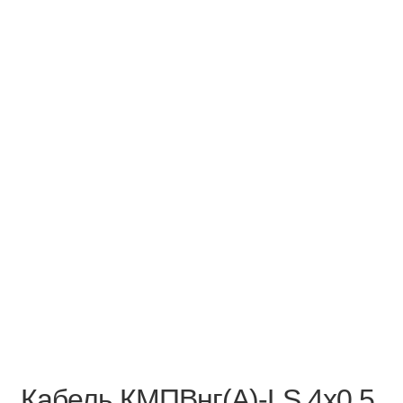
Кабель КМПВнг(А)-LS 4х0,5