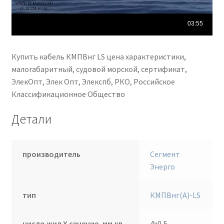
Купить кабель КМПВнг LS цена характеристики,
малогабаритный, судовой морской, сертификат,
ЭлекОпт, Элек Опт, Элекспб, РКО, Российское
Классификационное Общество
Детали
производитель
Сегмент
Энерго
тип
КМПВнг(А)-LS
число жил Х сечение, мм.кв.
4х0,5