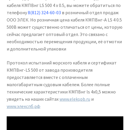
кабеля КМПВнг LS 500 4 х 0.5, вы можете обратиться по
телефону
8(812) 324-60-03
в розничный отдел продаж
ООО ЭЛЕК. Но розничная цена кабеля КМПВнг-А LS 4 0.5
500В может существенно отличаться от цены, которую
сейчас предлагает оптовый отдел. Это связано с
необходимостью перемещения продукции, её отмотки
и дополнительной упаковки
Протокол испытаний морского кабеля и сертификат
КМПВнг-LS 500 от завода производителя
предоставляется вместе с оплаченным
малогабаритным судовым кабелем. Более полные
технические характеристики КМПВнг ls 4х0,5 можно
увидеть на наших сайтах
www.elekspb.ru
и
www.элекспб.рф