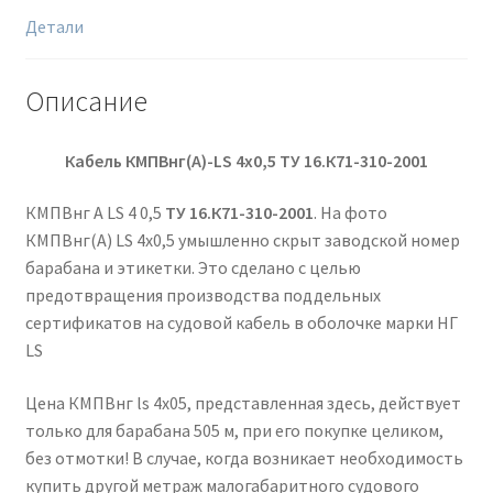
Детали
Описание
Кабель КМПВнг(А)-
LS
4х0,5
ТУ 16.К71-310-2001
КМПВнг А LS 4 0,5
ТУ 16.К71-310-2001
. На фото
КМПВнг(А) LS 4х0,5 умышленно скрыт заводской номер
барабана и этикетки. Это сделано с целью
предотвращения производства поддельных
сертификатов на судовой кабель в оболочке марки НГ
LS
Цена КМПВнг ls 4х05, представленная здесь, действует
только для барабана 505 м, при его покупке целиком,
без отмотки! В случае, когда возникает необходимость
купить другой метраж малогабаритного судового