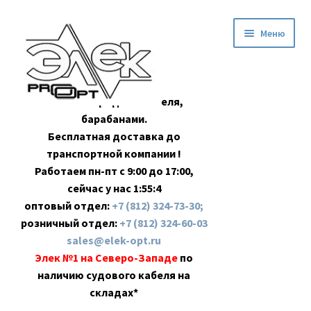
Перейти
Перейти
Меню
к
к
навигации
содержимому
Оптовая продажа кабеля,
барабанами.
Бесплатная доставка до
транспортной компании !
Работаем пн-пт с 9:00 до 17:00,
сейчас у нас
1:55:4
оптовый отдел:
+7 (812) 324-73-30;
розничный отдел:
+7 (812) 324-60-03
sales@elek-opt.ru
Элек №1 на Северо-Западе
по
наличию судового кабеля на
складах*