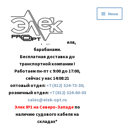
Перейти
Перейти
Меню
к
к
навигации
содержимому
Оптовая продажа кабеля,
барабанами.
Бесплатная доставка до
транспортной компании !
Работаем пн-пт с 9:00 до 17:00,
сейчас у нас
14:08:22
оптовый отдел:
+7 (812) 324-73-30;
розничный отдел:
+7 (812) 324-60-03
sales@elek-opt.ru
Элек №1 на Северо-Западе
по
наличию судового кабеля на
складах*