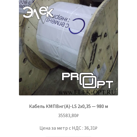
Кабель КМПВнг(А)-LS 2х0,35 — 980 м
35583,80
₽
Цена за метр с НДС : 36,31₽