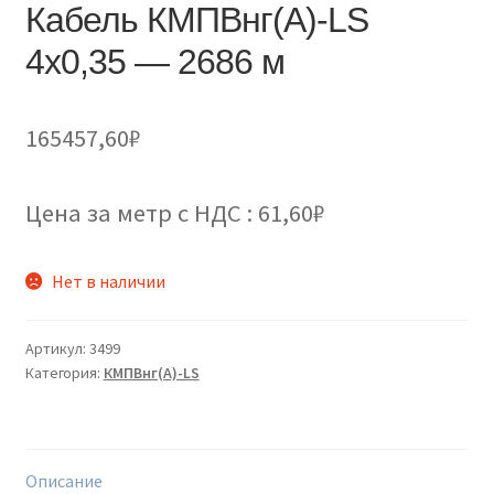
Кабель КМПВнг(А)-LS
4х0,35 — 2686 м
165457,60
₽
Цена за метр с НДС : 61,60₽
Нет в наличии
Артикул:
3499
Категория:
КМПВнг(А)-LS
Описание