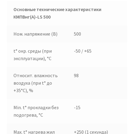
Основные технические характеристики
КМПВнг(А)-
LS
500
Ном. напряжение (В)
500
t° окр. среды (при
-50 / +65
эксплуатации), °C
Относит. влажность
98
воздуха (при t° до
+35°C), %
Min. t° прокладки без
-15
подогрева, °C
Max. t° нагрева жил
+250 (1 секунда)