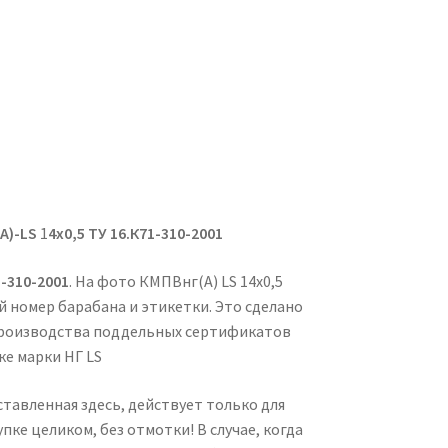
А)-
LS
1
4х0,5
ТУ 16.К71-310-2001
1-310-2001
. На фото КМПВнг(А) LS 14х0,5
 номер барабана и этикетки. Это сделано
роизводства поддельных сертификатов
ке марки НГ LS
ставленная здесь, действует только для
упке целиком, без отмотки! В случае, когда