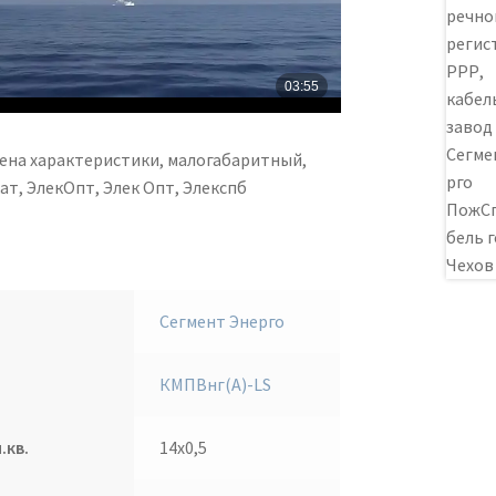
ена характеристики, малогабаритный,
т, ЭлекОпт, Элек Опт, Элекспб
Сегмент Энерго
КМПВнг(А)-LS
.кв.
14х0,5