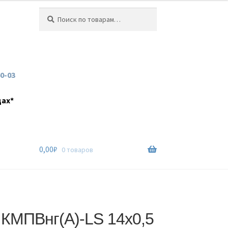
Искать:
Поиск
60-03
дах*
0,00
₽
0 товаров
 КМПВнг(А)-LS 14х0,5