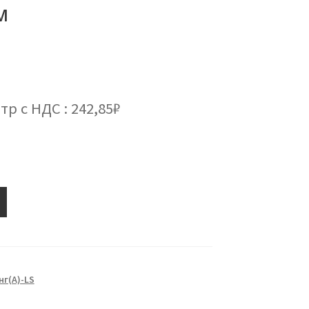
м
тр с НДС : 242,85₽
г(А)-LS