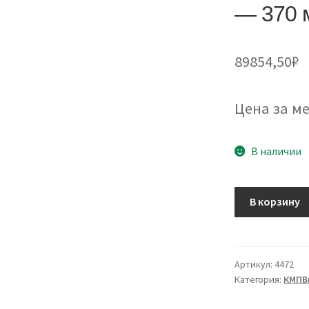
— 370 
89854,50
₽
Цена за ме
В наличии
Количество
В корзину
товара
Кабель
КМПВнг(А)-
LS
Артикул:
4472
Категория:
КМПВн
14х0,5
-