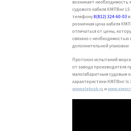
возникает необходимость 
судового кабеля КМПВнг LS 
телефону
8(812) 324-60-03
в
розничная цена кабеля КМПВ
отличаться от цены, котор
связано с необходимостью 
дополнительной упаковки
Протокол испытаний морско
от завода производителя п
малогабаритным судовым ка
характеристики КМПВнг ls 
www.elekspb.ru
и
www.элекс