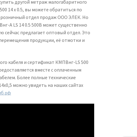
купить другой метраж малогабаритного
500 14 х 0.5, вы можете обратиться по
 розничный отдел продаж ООО ЭЛЕК. Но
нг-А LS 14 0.5 500В может существенно
ую сейчас предлагает оптовый отдел. Это
перемещения продукции, её отмотки и
го кабеля и сертификат КМПВнг-LS 500
редоставляется вместе с оплаченным
белем. Более полные технические
14х0,5 можно увидеть на наших сайтах
пб.рф