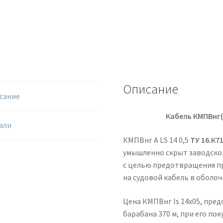
Описание
сание
Кабель КМПВнг(
али
КМПВнг А LS 14 0,5
ТУ 16.К7
умышленно скрыт заводской
с целью предотвращения п
на судовой кабель в оболоч
Цена КМПВнг ls 14х05, пред
барабана 370 м, при его пок