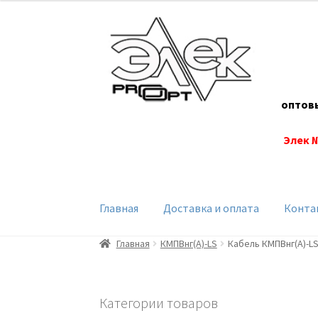
Перейти
Перейти
к
к
навигации
содержимому
оптов
Элек 
Главная
Доставка и оплата
Конта
Главная
КМПВнг(А)-LS
Кабель КМПВнг(А)-LS
Категории товаров