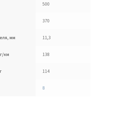
500
370
еля, мм
11,3
г/км
138
г
114
8