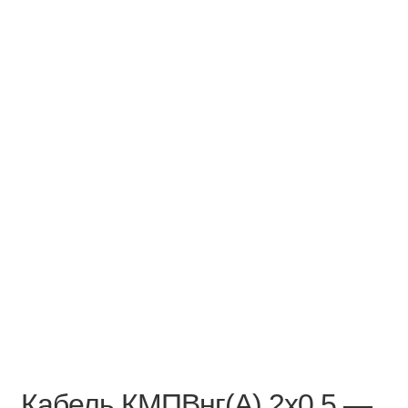
Кабель КМПВнг(А) 2х0,5 —