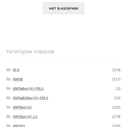
нет в наличии
Категории товаров
КГН
(154)
КМПВ
(327)
КМПвВнг(А)-FRLS
(2)
КМПвВЭВнг(А)-FRLS
(18)
КМПВнг(А)
(225)
КМПВнг(А)-LS
(279)
КМПВЭ
(350)