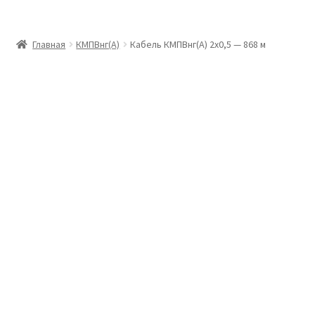
Главная
Главная
КМПВнг(А)
Кабель КМПВнг(А) 2х0,5 — 868 м
Доставка и оплата
Контакты
Розница
Заказать отмотку