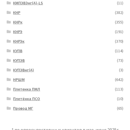
КМПЭВЭнг(А)-LS
(11)
КНР
(382)
КНРк
(355)
КНРЭ
(191)
КНРЭк
(370)
КУПВ
(114)
КУПЭВ
(73)
КУПЭВнг(А)
(3)
НРШМ
(642)
Плетенка ПМЛ
(113)
Плетёнка ПСО
(10)
Провод МГ
(65)
* по опросу постоянных клиентов в мае-июне 2025г