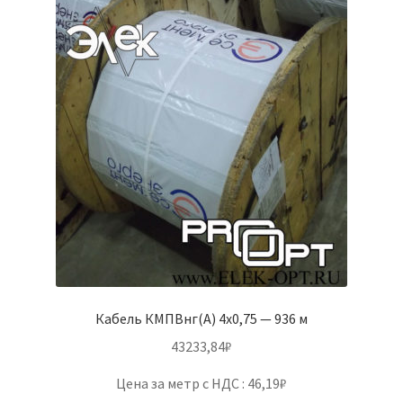
Кабель КМПВнг(А) 4х0,75 — 936 м
43233,84
₽
Цена за метр с НДС : 46,19₽