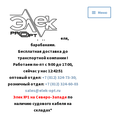
Перейти
Перейти
Меню
к
к
навигации
содержимому
Оптовая продажа кабеля,
барабанами.
Бесплатная доставка до
транспортной компании !
Работаем пн-пт с 9:00 до 17:00,
сейчас у нас
12:42:51
оптовый отдел:
+7 (812) 324-73-30;
розничный отдел:
+7 (812) 324-60-03
sales@elek-opt.ru
Элек №1 на Северо-Западе
по
наличию судового кабеля на
складах*