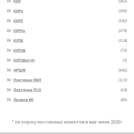
КНР
(382)
КНРк
(355)
КНРЭ
(191)
КНРЭк
(370)
КУПВ
(114)
КУПЭВ
(73)
КУПЭВнг(А)
(3)
НРШМ
(642)
Плетенка ПМЛ
(113)
Плетёнка ПСО
(10)
Провод МГ
(65)
* по опросу постоянных клиентов в мае-июне 2025г