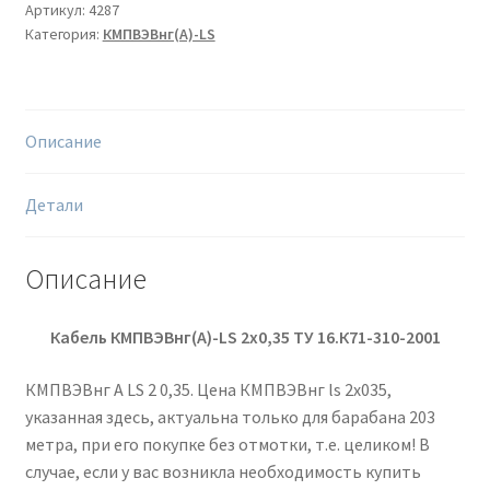
Артикул:
4287
Категория:
КМПВЭВнг(А)-LS
Описание
Детали
Описание
Кабель КМПВЭВнг(А)-
LS
2х0,35
ТУ 16.К71-310-2001
КМПВЭВнг А LS 2 0,35. Цена КМПВЭВнг ls 2х035,
указанная здесь, актуальна только для барабана 203
метра, при его покупке без отмотки, т.е. целиком! В
случае, если у вас возникла необходимость купить