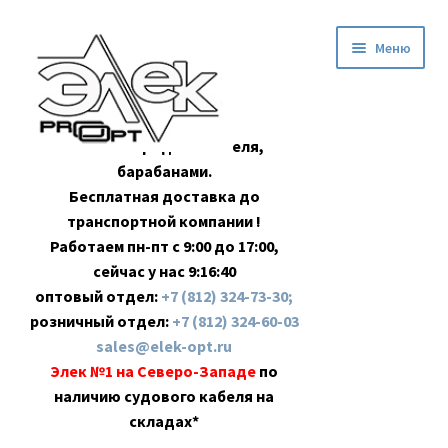
Перейти
Перейти
Меню
к
к
навигации
содержимому
Оптовая продажа кабеля,
барабанами.
Бесплатная доставка до
транспортной компании !
Работаем пн-пт с 9:00 до 17:00,
сейчас у нас
9:16:40
оптовый отдел:
+7 (812) 324-73-30;
розничный отдел:
+7 (812) 324-60-03
sales@elek-opt.ru
Элек №1 на Северо-Западе
по
наличию судового кабеля на
складах*