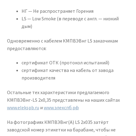
НГ — Не распространяет Горения
LS — Low Smoke (в переводе с англ. — низкий
дым)
Одновременно с кабелем КМПВЭВнг LS заказчикам
предоставляются:
сертификат ОТК (протокол испытаний)
сертификат качества на кабель от завода
производителя
Остальные тех характеристики предлагаемого
КМПВЭВнг-LS 2х0,35 представлены на наших сайтах
www.elekspb.ru
и
www.элекспб.рф
На фотографиях КМПВЭВнг(А) LS 2х035 затёрт
заводской номер этикетки на барабане, чтобы не