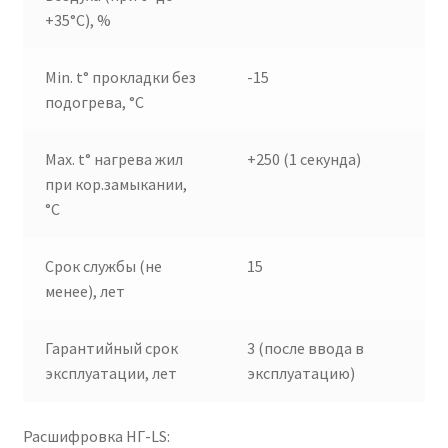
+35°C), %
Min. t° прокладки без
-15
подогрева, °C
Max. t° нагрева жил
+250 (1 секунда)
при кор.замыкании,
°C
Срок службы (не
15
менее), лет
Гарантийный срок
3 (после ввода в
эксплуатации, лет
эксплуатацию)
Расшифровка НГ-LS: