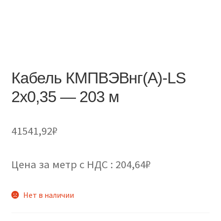
Кабель КМПВЭВнг(А)-LS
2х0,35 — 203 м
41541,92
₽
Цена за метр с НДС : 204,64₽
Нет в наличии