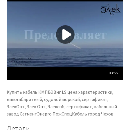
Купить кабель КМПВЭВнг LS цена характеристики,
малогабаритный, судовой морской, сертификат,
ЭлекОпт, Элек Опт, Элекспб, сертификат, кабельный
завод СегментЭнерго ПожСпецКабель город Чехов
Детали