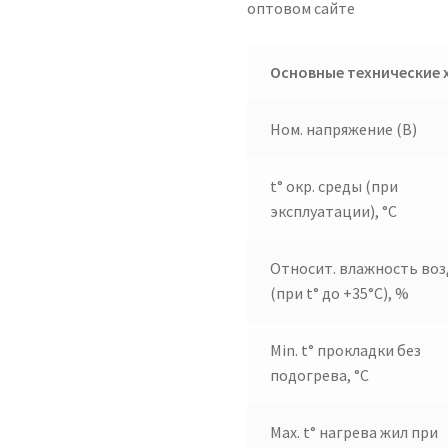
оптовом сайте
Основные технические 
Ном. напряжение (В)
t° окр. среды (при
эксплуатации), °C
Относит. влажность воз
(при t° до +35°C), %
Min. t° прокладки без
подогрева, °C
Max. t° нагрева жил при