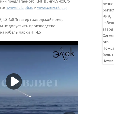
ики предлагаемого КМПВЭнг-LS 4х0,75
йтах
www.elekspb.ru
и
www.элекспб.рф
 LS 4х075 затёрт заводской номер
бы не допустить производство
на кабель марки НГ-LS