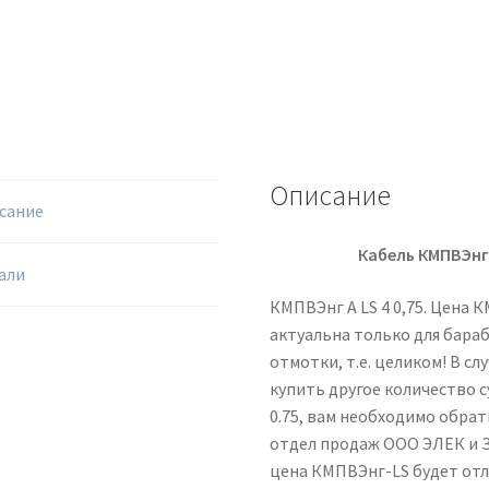
Описание
сание
Кабель КМПВЭнг
али
КМПВЭнг А LS 4 0,75. Цена К
актуальна только для бараб
отмотки, т.е. целиком! В сл
купить другое количество с
0.75, вам необходимо обрати
отдел продаж ООО ЭЛЕК и 
цена КМПВЭнг-LS будет отл