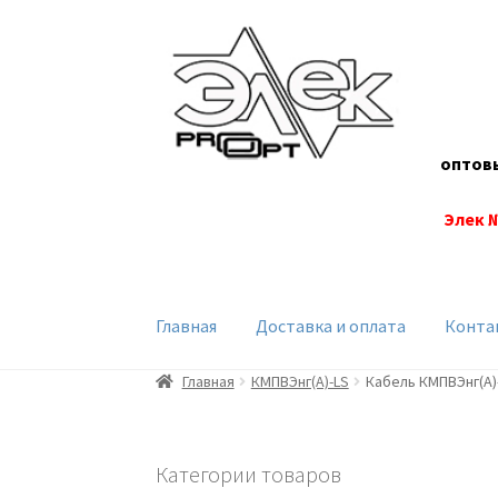
Перейти
Перейти
к
к
навигации
содержимому
оптов
Элек 
Главная
Доставка и оплата
Конта
Главная
КМПВЭнг(А)-LS
Кабель КМПВЭнг(А)-
Категории товаров