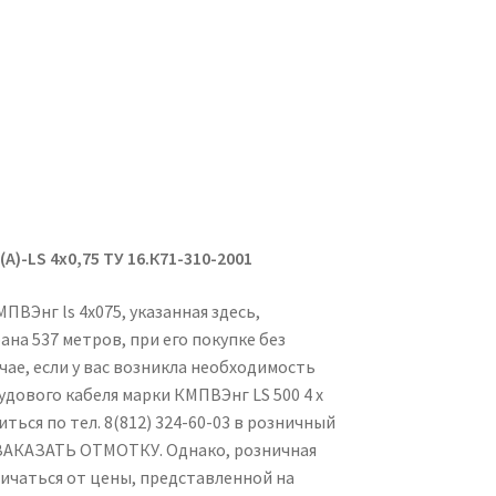
(А)-
LS
4х0,75
ТУ 16.К71-310-2001
МПВЭнг ls 4х075, указанная здесь,
ана 537 метров, при его покупке без
учае, если у вас возникла необходимость
удового кабеля марки КМПВЭнг LS 500 4 х
ться по тел. 8(812) 324-60-03 в розничный
ЗАКАЗАТЬ ОТМОТКУ. Однако, розничная
ичаться от цены, представленной на