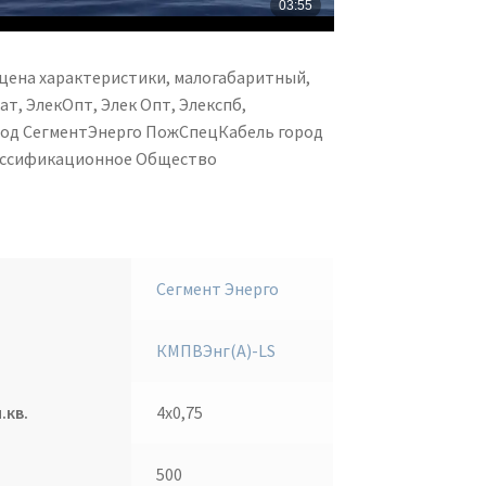
цена характеристики, малогабаритный,
т, ЭлекОпт, Элек Опт, Элекспб,
вод СегментЭнерго ПожСпецКабель город
лассификационное Общество
Сегмент Энерго
КМПВЭнг(А)-LS
.кв.
4х0,75
500