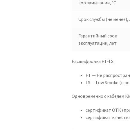
кор.замыкании, °C
Срок службы (не менее), 
Гарантийный срок
эксплуатации, лет
Расшифровка НГ-LS:
НГ — Не распростран
LS — Low Smoke (в пе
Одновременно с кабелем КМ
сертификат ОТК (пр
сертификат качества