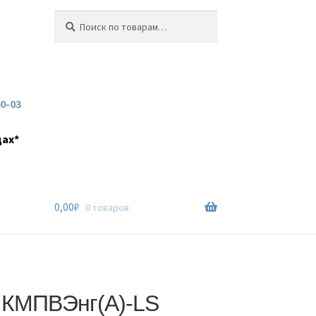
Искать:
Поиск
60-03
дах*
0,00
₽
0 товаров
 КМПВЭнг(А)-LS