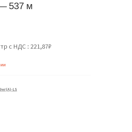
 — 537 м
тр с НДС : 221,87₽
чии
нг(А)-LS