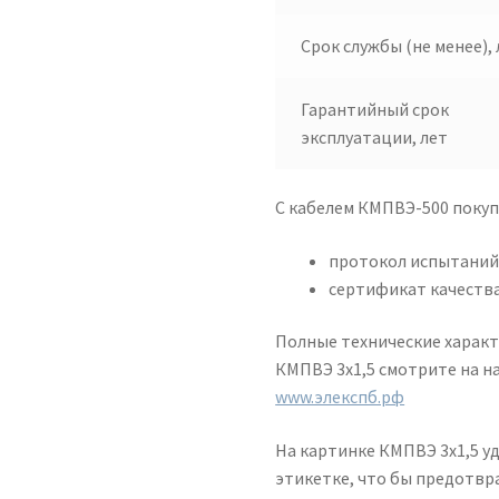
Срок службы (не менее), 
Гарантийный срок
эксплуатации, лет
С кабелем КМПВЭ-500 поку
протокол испытани
сертификат качества
Полные технические характ
КМПВЭ 3х1,5 смотрите на н
www.элекспб.рф
На картинке КМПВЭ 3х1,5 у
этикетке, что бы предотв