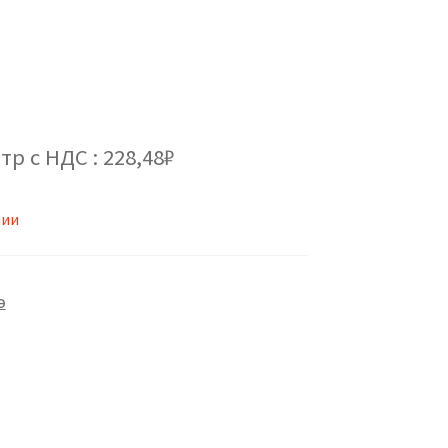
тр с НДС : 228,48₽
чии
Э