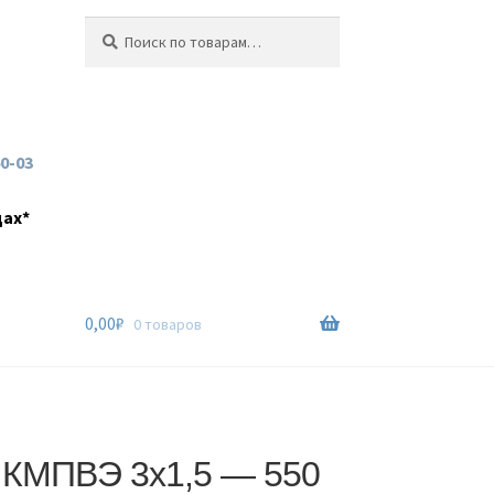
Искать:
Поиск
60-03
дах*
0,00
₽
0 товаров
 КМПВЭ 3х1,5 — 550