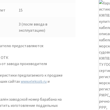
лет
15
3 (после ввода в
эксплуатацию)
пателю предоставляются:
й ОТК
 от завода производителя
еристики предлагаемого к продаже
аших сайтах
www.elekspb.ru
и
далён заводской номер барабана на
ратить изготовление поддельных