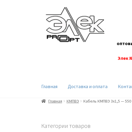
Перейти
Перейти
к
к
навигации
содержимому
оптов
Элек 
Главная
Доставка и оплата
Конта
Главная
КМПВЭ
Кабель КМПВЭ 3х1,5 — 550
Категории товаров