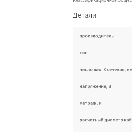
Классификационное Общес
Детали
производитель
тип
число жил Х сечение, мм
напряжение, В
метраж, м
расчетный диаметр каб