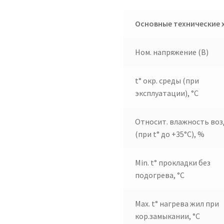
Основные технические 
Ном. напряжение (В)
t° окр. среды (при
эксплуатации), °C
Относит. влажность воз
(при t° до +35°C), %
Min. t° прокладки без
подогрева, °C
Max. t° нагрева жил при
кор.замыкании, °C