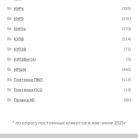
КНРк
(355)
КНРЭ
(191)
КНРЭк
(370)
КУПВ
(114)
КУПЭВ
(73)
КУПЭВнг(А)
(3)
НРШМ
(642)
Плетенка ПМЛ
(113)
Плетёнка ПСО
(10)
Провод МГ
(65)
* по опросу постоянных клиентов в мае-июне 2025г