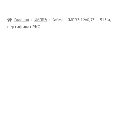
Главная
Главная
КМПВЭ
Кабель КМПВЭ 12х0,75 — 515 м,
сертификат РКО
Доставка и оплата
Контакты
Розница
Заказать отмотку