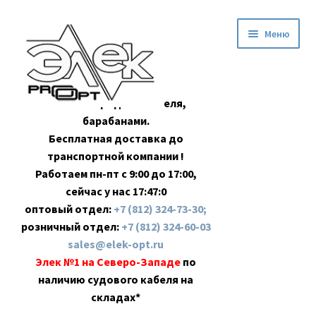
Перейти
Перейти
Меню
к
к
навигации
содержимому
Оптовая продажа кабеля,
барабанами.
Бесплатная доставка до
транспортной компании !
Работаем пн-пт с 9:00 до 17:00,
сейчас у нас
17:47:1
оптовый отдел:
+7 (812) 324-73-30;
розничный отдел:
+7 (812) 324-60-03
sales@elek-opt.ru
Элек №1 на Северо-Западе
по
наличию судового кабеля на
складах*