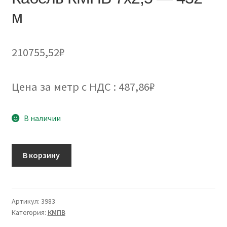
м
210755,52
₽
Цена за метр с НДС : 487,86₽
В наличии
Количество
В корзину
товара
Кабель
КМПВ
7х2,5
Артикул:
3983
Категория:
КМПВ
-
432