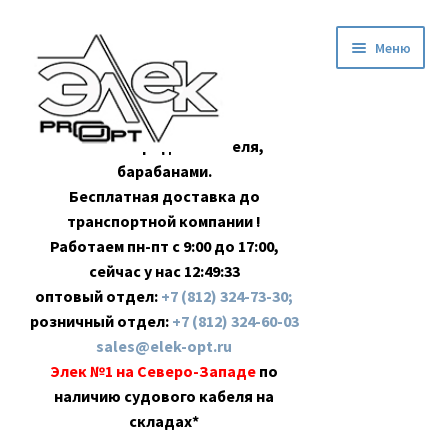
Перейти
Перейти
Меню
к
к
навигации
содержимому
Оптовая продажа кабеля,
барабанами.
Бесплатная доставка до
транспортной компании !
Работаем пн-пт с 9:00 до 17:00,
сейчас у нас
12:49:34
оптовый отдел:
+7 (812) 324-73-30;
розничный отдел:
+7 (812) 324-60-03
sales@elek-opt.ru
Элек №1 на Северо-Западе
по
наличию судового кабеля на
складах*