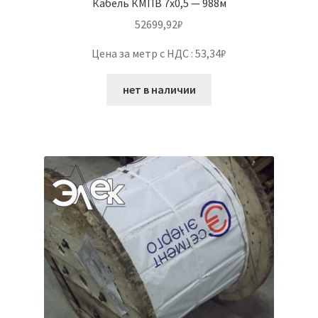
Кабель КМПВ 7х0,5 — 988м
52699,92
₽
Цена за метр с НДС : 53,34₽
нет в наличии