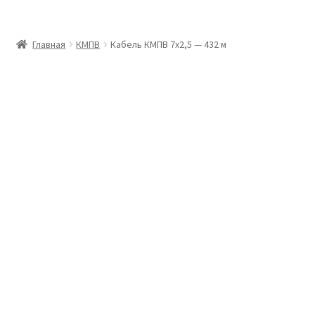
Главная
Главная
КМПВ
Кабель КМПВ 7х2,5 — 432 м
Доставка и оплата
Контакты
Розница
Заказать отмотку